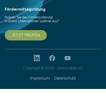
Gebäudetechnik und Hochbau (alle TU Graz) sowie
rosenfelder & höfler…
Fördermittelprüfung
Nutzen Sie das Förderpotenzial
in Ihrem Unternehmen optimal aus?
JETZT PRÜFEN
Copyright © 2026 - innoscripta AG
Impressum
Datenschutz