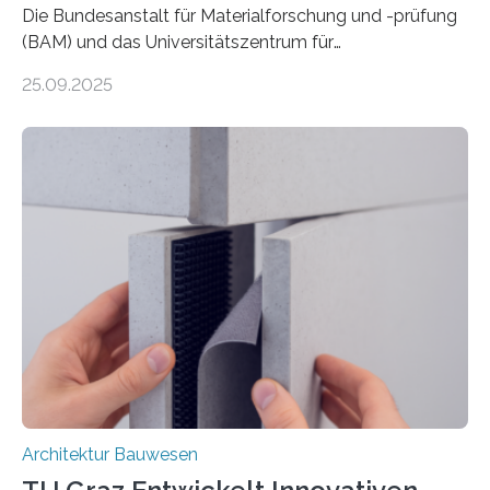
Die Bundesanstalt für Materialforschung und -prüfung
(BAM) und das Universitätszentrum für
Energieeffiziente Gebäude der CTU in Prag (UCEEB)
25.09.2025
untersuchen in einem gemeinsamen Forschungsprojekt
das Verhalten von Textilbeton unter Brandeinwirkung.
Ziel ist es, die Einsatzmöglichkeiten dieses innovativen
Baustoffs zu erweitern und gleichzeitig einen Beitrag zu
sicherem und nachhaltigem Bauen zu leisten.
Textilbeton ist ein moderner Verbundwerkstoff, der aus
einer feinkörnigen Betonmatrix und einer textilen
Bewehrung besteht – meist aus Carbon-, Glas- oder
Basaltfasern. Anders als herkömmlicher Stahlbeton, bei
dem Stahlstäbe zur…
Architektur Bauwesen