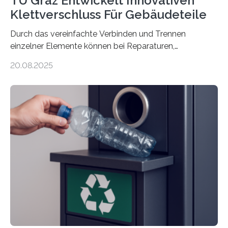
TU Graz Entwickelt Innovativen
Klettverschluss Für Gebäudeteile
Durch das vereinfachte Verbinden und Trennen
einzelner Elemente können bei Reparaturen,
Renovierungen oder Nutzungsänderungen Zeit,
20.08.2025
Material und Bauschutt eingespart werden. Ein
interdisziplinäres Forschungsteam der TU Graz hat im
Projekt ReCon gemeinsam mit Unternehmenspartnern
ein Klett-Verbindungssystem für Gebäude entwickelt:
Damit lassen sich unterschiedliche Gebäudeteile
resilient verbinden und bei Bedarf einfach voneinander
trennen. Der Fokus lag auf der Verbindung von
Bauteilen mit unterschiedlicher Lebensdauer, bei denen
irreversible Verbindungen den Austausch üblicherweise
erschweren. Hierzu untersuchten die Forschenden zwei
unterschiedliche Zugänge. Einerseits klebten sie…