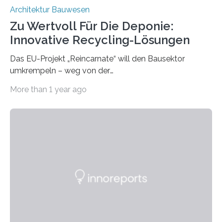
Architektur Bauwesen
Zu Wertvoll Für Die Deponie:
Innovative Recycling-Lösungen
Das EU-Projekt „Reincarnate“ will den Bausektor
umkrempeln – weg von der
Ressourcenverschwendung, hin zu einer
More than 1 year ago
Kreislaufwirtschaft Bei dem schwedischen
Unternehmen RAGN SELLS bauen Informatiker derzeit
eine Datenbank auf, in der alle Rohmaterialien erfasst
werden, die bei Abrissarbeiten anfallen. In Deutschland
wiederum haben Wissenschaftlerinnen und
Wissenschaftler ein KI-basiertes Werkzeug entwickelt,
mit dessen Hilfe aus den Materialien, die dann in der
Datenbank erfasst sind, neue Baustoffe kreiert werden.
Das KI-basierte Tool ist eines von zehn digitalen
Innovationen, die in dem EU-Forschungsprojekt
„Reincarnate“…