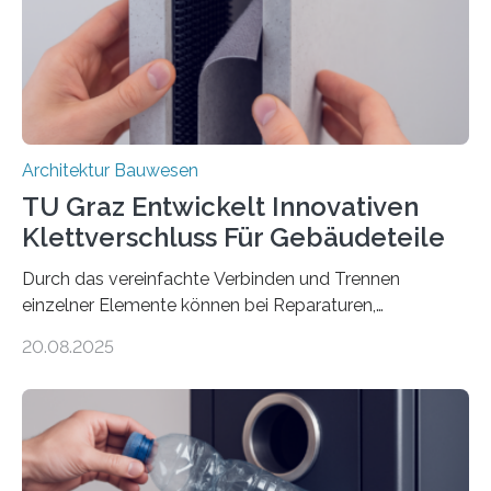
Basaltfasern. Anders als herkömmlicher Stahlbeton, bei
dem Stahlstäbe zur…
Architektur Bauwesen
TU Graz Entwickelt Innovativen
Klettverschluss Für Gebäudeteile
Durch das vereinfachte Verbinden und Trennen
einzelner Elemente können bei Reparaturen,
Renovierungen oder Nutzungsänderungen Zeit,
20.08.2025
Material und Bauschutt eingespart werden. Ein
interdisziplinäres Forschungsteam der TU Graz hat im
Projekt ReCon gemeinsam mit Unternehmenspartnern
ein Klett-Verbindungssystem für Gebäude entwickelt:
Damit lassen sich unterschiedliche Gebäudeteile
resilient verbinden und bei Bedarf einfach voneinander