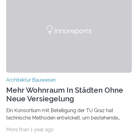
werden, die bei Abrissarbeiten anfallen. In Deutschland
wiederum haben Wissenschaftlerinnen und
Wissenschaftler ein KI-basiertes Werkzeug entwickelt,
mit dessen Hilfe aus den Materialien, die dann in der
Datenbank erfasst sind, neue Baustoffe kreiert werden.
Das KI-basierte Tool ist eines von zehn digitalen
Innovationen, die in dem EU-Forschungsprojekt
„Reincarnate“…
Architektur Bauwesen
Mehr Wohnraum In Städten Ohne
Neue Versiegelung
Ein Konsortium mit Beteiligung der TU Graz hat
technische Methoden entwickelt, um bestehende
Gründerzeitgebäude mittels modularer
More than 1 year ago
Holzkonstruktionen auf nachhaltige Weise