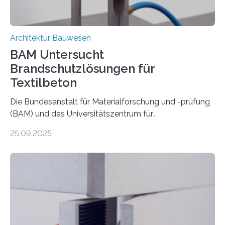
Architektur Bauwesen
BAM Untersucht
Brandschutzlösungen für
Textilbeton
Die Bundesanstalt für Materialforschung und -prüfung
(BAM) und das Universitätszentrum für
Energieeffiziente Gebäude der CTU in Prag (UCEEB)
25.09.2025
untersuchen in einem gemeinsamen Forschungsprojekt
das Verhalten von Textilbeton unter Brandeinwirkung.
Ziel ist es, die Einsatzmöglichkeiten dieses innovativen
Baustoffs zu erweitern und gleichzeitig einen Beitrag zu
sicherem und nachhaltigem Bauen zu leisten.
Textilbeton ist ein moderner Verbundwerkstoff, der aus
einer feinkörnigen Betonmatrix und einer textilen
Bewehrung besteht – meist aus Carbon-, Glas- oder