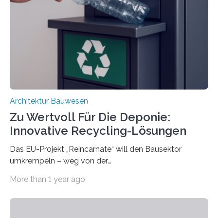
trennen. Der Fokus lag auf der Verbindung von
Bauteilen mit unterschiedlicher Lebensdauer, bei denen
irreversible Verbindungen den Austausch üblicherweise
erschweren. Hierzu untersuchten die Forschenden zwei
unterschiedliche Zugänge. Einerseits klebten sie…
Architektur Bauwesen
Zu Wertvoll Für Die Deponie:
Innovative Recycling-Lösungen
Das EU-Projekt „Reincarnate“ will den Bausektor
umkrempeln – weg von der
Ressourcenverschwendung, hin zu einer
More than 1 year ago
Kreislaufwirtschaft Bei dem schwedischen
Unternehmen RAGN SELLS bauen Informatiker derzeit
eine Datenbank auf, in der alle Rohmaterialien erfasst