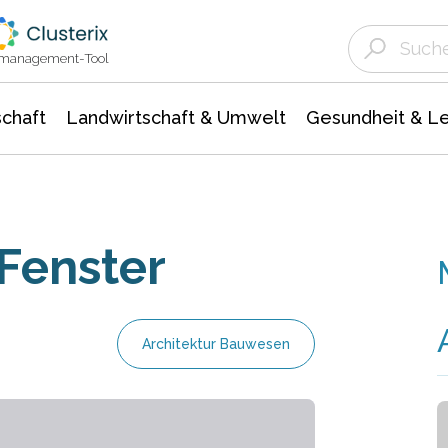
Landwirtschaft & Umwelt
Gesundheit &
Agrar- Forstwissenschaften
Unternehmensmeldungen
Biowissenschafte
Ökologie Umwelt- Naturschutz
ktmanagement-Tool
chaft
Landwirtschaft & Umwelt
Gesundheit & L
 Fenster
Architektur Bauwesen