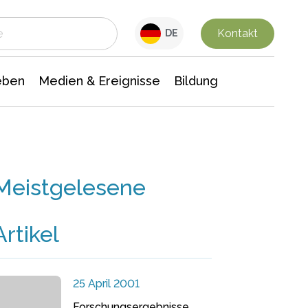
 Leben
Medien & Ereignisse
Interdisziplinäre Forschung
Veranstaltungsnachrichten
n Chemie
Gesellschaftswissenschaften
Kontakt
DE
eben
Medien & Ereignisse
Bildung
Meistgelesene
Artikel
25 April 2001
Forschungsergebnisse