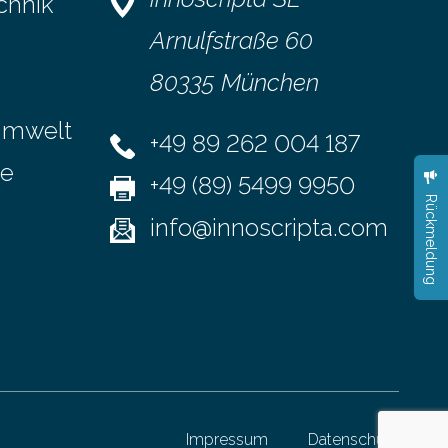
chnik
te Tool ist
Holztechnologie, das Institut für
ovationen,
Architekturtechnologie, das Institut für
Arnulfstraße 60
ojekt
Bauphysik, Gebäudetechnik und
80335 München
Hochbau (alle TU Graz) sowie
rosenfelder & höfler…
Umwelt
+49 89 262 004 187
se
+49 (89) 5499 9950
Rückmeldung
info@innoscripta.com
Impressum
Datenschutz