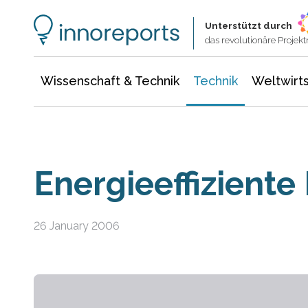
Wissenschaft & Technik
Informationstechnologie
Energie & Elektrotechnik
Unterstützt durch
das revolutionäre Proje
Wissenschaft & Technik
Technik
Weltwirts
Energieeffiziente
26 January 2006