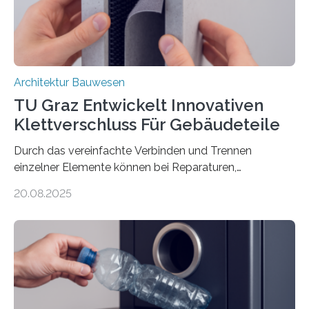
dem Stahlstäbe zur…
Architektur Bauwesen
TU Graz Entwickelt Innovativen
Klettverschluss Für Gebäudeteile
Durch das vereinfachte Verbinden und Trennen
einzelner Elemente können bei Reparaturen,
Renovierungen oder Nutzungsänderungen Zeit,
20.08.2025
Material und Bauschutt eingespart werden. Ein
interdisziplinäres Forschungsteam der TU Graz hat im
Projekt ReCon gemeinsam mit Unternehmenspartnern
ein Klett-Verbindungssystem für Gebäude entwickelt:
Damit lassen sich unterschiedliche Gebäudeteile
resilient verbinden und bei Bedarf einfach voneinander
trennen. Der Fokus lag auf der Verbindung von