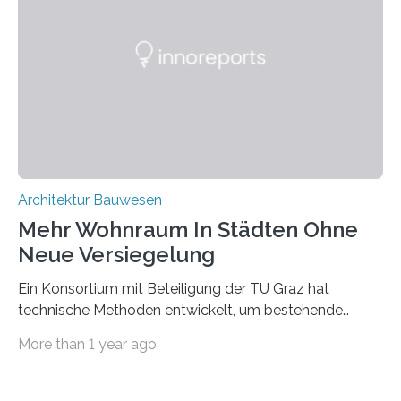
Wissenschaftler ein KI-basiertes Werkzeug entwickelt,
mit dessen Hilfe aus den Materialien, die dann in der
Datenbank erfasst sind, neue Baustoffe kreiert werden.
Das KI-basierte Tool ist eines von zehn digitalen
Innovationen, die in dem EU-Forschungsprojekt
„Reincarnate“…
Architektur Bauwesen
Mehr Wohnraum In Städten Ohne
Neue Versiegelung
Ein Konsortium mit Beteiligung der TU Graz hat
technische Methoden entwickelt, um bestehende
Gründerzeitgebäude mittels modularer
More than 1 year ago
Holzkonstruktionen auf nachhaltige Weise
aufzustocken. Das Vermeiden von weiterer
Bodenversiegelung und der gleichzeitig steigende