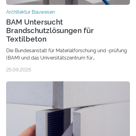
Architektur Bauwesen
BAM Untersucht
Brandschutzlösungen für
Textilbeton
Die Bundesanstalt für Materialforschung und -prüfung
(BAM) und das Universitätszentrum für
Energieeffiziente Gebäude der CTU in Prag (UCEEB)
25.09.2025
untersuchen in einem gemeinsamen Forschungsprojekt
das Verhalten von Textilbeton unter Brandeinwirkung.
Ziel ist es, die Einsatzmöglichkeiten dieses innovativen
Baustoffs zu erweitern und gleichzeitig einen Beitrag zu
sicherem und nachhaltigem Bauen zu leisten.
Textilbeton ist ein moderner Verbundwerkstoff, der aus
einer feinkörnigen Betonmatrix und einer textilen
Bewehrung besteht – meist aus Carbon-, Glas- oder
Basaltfasern. Anders als herkömmlicher Stahlbeton, bei