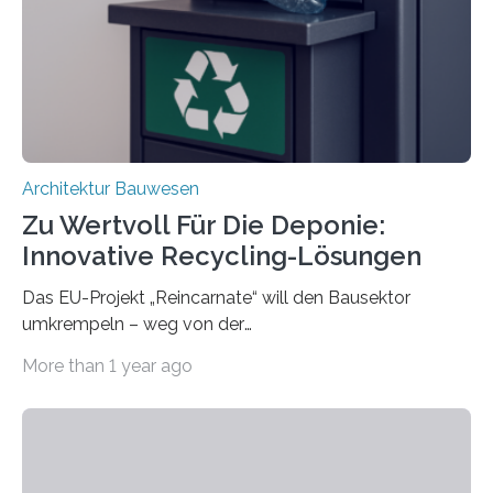
Bauteilen mit unterschiedlicher Lebensdauer, bei denen
irreversible Verbindungen den Austausch üblicherweise
erschweren. Hierzu untersuchten die Forschenden zwei
unterschiedliche Zugänge. Einerseits klebten sie…
Architektur Bauwesen
Zu Wertvoll Für Die Deponie:
Innovative Recycling-Lösungen
Das EU-Projekt „Reincarnate“ will den Bausektor
umkrempeln – weg von der
Ressourcenverschwendung, hin zu einer
More than 1 year ago
Kreislaufwirtschaft Bei dem schwedischen
Unternehmen RAGN SELLS bauen Informatiker derzeit
eine Datenbank auf, in der alle Rohmaterialien erfasst
werden, die bei Abrissarbeiten anfallen. In Deutschland
wiederum haben Wissenschaftlerinnen und