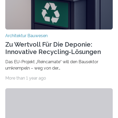
erschweren. Hierzu untersuchten die Forschenden zwei
unterschiedliche Zugänge. Einerseits klebten sie…
Architektur Bauwesen
Zu Wertvoll Für Die Deponie:
Innovative Recycling-Lösungen
Das EU-Projekt „Reincarnate“ will den Bausektor
umkrempeln – weg von der
Ressourcenverschwendung, hin zu einer
More than 1 year ago
Kreislaufwirtschaft Bei dem schwedischen
Unternehmen RAGN SELLS bauen Informatiker derzeit
eine Datenbank auf, in der alle Rohmaterialien erfasst
werden, die bei Abrissarbeiten anfallen. In Deutschland
wiederum haben Wissenschaftlerinnen und
Wissenschaftler ein KI-basiertes Werkzeug entwickelt,