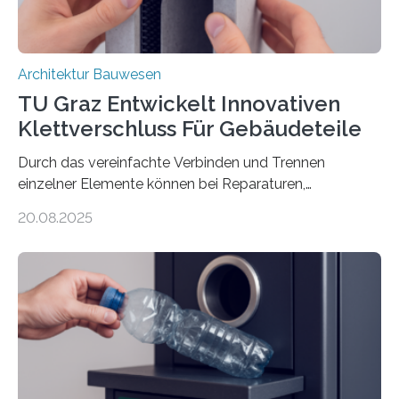
Architektur Bauwesen
TU Graz Entwickelt Innovativen
Klettverschluss Für Gebäudeteile
Durch das vereinfachte Verbinden und Trennen
einzelner Elemente können bei Reparaturen,
Renovierungen oder Nutzungsänderungen Zeit,
20.08.2025
Material und Bauschutt eingespart werden. Ein
interdisziplinäres Forschungsteam der TU Graz hat im
Projekt ReCon gemeinsam mit Unternehmenspartnern
ein Klett-Verbindungssystem für Gebäude entwickelt:
Damit lassen sich unterschiedliche Gebäudeteile
resilient verbinden und bei Bedarf einfach voneinander
trennen. Der Fokus lag auf der Verbindung von
Bauteilen mit unterschiedlicher Lebensdauer, bei denen
irreversible Verbindungen den Austausch üblicherweise