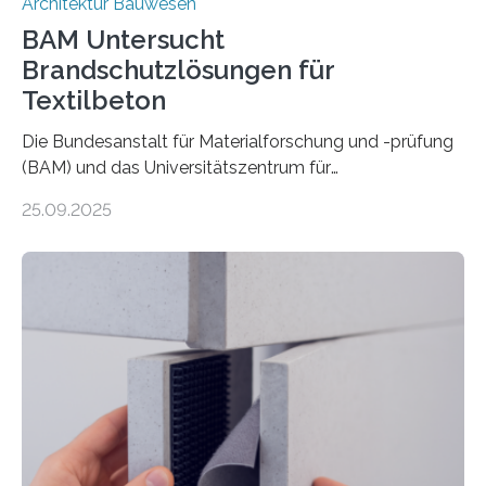
Architektur Bauwesen
BAM Untersucht
Brandschutzlösungen für
Textilbeton
Die Bundesanstalt für Materialforschung und -prüfung
(BAM) und das Universitätszentrum für
Energieeffiziente Gebäude der CTU in Prag (UCEEB)
25.09.2025
untersuchen in einem gemeinsamen Forschungsprojekt
das Verhalten von Textilbeton unter Brandeinwirkung.
Ziel ist es, die Einsatzmöglichkeiten dieses innovativen
Baustoffs zu erweitern und gleichzeitig einen Beitrag zu
sicherem und nachhaltigem Bauen zu leisten.
Textilbeton ist ein moderner Verbundwerkstoff, der aus
einer feinkörnigen Betonmatrix und einer textilen
Bewehrung besteht – meist aus Carbon-, Glas- oder
Basaltfasern. Anders als herkömmlicher Stahlbeton, bei
dem Stahlstäbe zur…