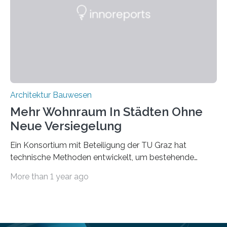
mit dessen Hilfe aus den Materialien, die dann in der
Datenbank erfasst sind, neue Baustoffe kreiert werden.
Das KI-basierte Tool ist eines von zehn digitalen
Innovationen, die in dem EU-Forschungsprojekt
„Reincarnate“…
Architektur Bauwesen
Mehr Wohnraum In Städten Ohne
Neue Versiegelung
Ein Konsortium mit Beteiligung der TU Graz hat
technische Methoden entwickelt, um bestehende
Gründerzeitgebäude mittels modularer
More than 1 year ago
Holzkonstruktionen auf nachhaltige Weise
aufzustocken. Das Vermeiden von weiterer
Bodenversiegelung und der gleichzeitig steigende
Bedarf an innerstädtischem Wohnraum lassen sich nur