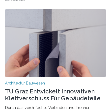
untersuchen in einem gemeinsamen Forschungsprojekt
das Verhalten von Textilbeton unter Brandeinwirkung.
Ziel ist es, die Einsatzmöglichkeiten dieses innovativen
Baustoffs zu erweitern und gleichzeitig einen Beitrag zu
sicherem und nachhaltigem Bauen zu leisten.
Textilbeton ist ein moderner Verbundwerkstoff, der aus
einer feinkörnigen Betonmatrix und einer textilen
Bewehrung besteht – meist aus Carbon-, Glas- oder
Basaltfasern. Anders als herkömmlicher Stahlbeton, bei
dem Stahlstäbe zur…
Architektur Bauwesen
TU Graz Entwickelt Innovativen
Klettverschluss Für Gebäudeteile
Durch das vereinfachte Verbinden und Trennen