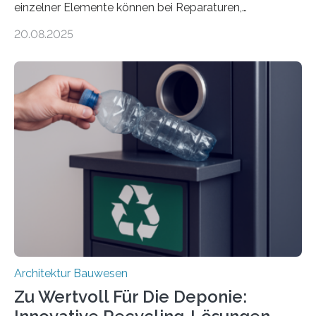
einzelner Elemente können bei Reparaturen,
Renovierungen oder Nutzungsänderungen Zeit,
20.08.2025
Material und Bauschutt eingespart werden. Ein
interdisziplinäres Forschungsteam der TU Graz hat im
Projekt ReCon gemeinsam mit Unternehmenspartnern
ein Klett-Verbindungssystem für Gebäude entwickelt:
Damit lassen sich unterschiedliche Gebäudeteile
resilient verbinden und bei Bedarf einfach voneinander
trennen. Der Fokus lag auf der Verbindung von
Bauteilen mit unterschiedlicher Lebensdauer, bei denen
irreversible Verbindungen den Austausch üblicherweise
erschweren. Hierzu untersuchten die Forschenden zwei
unterschiedliche Zugänge. Einerseits klebten sie…
Architektur Bauwesen
Zu Wertvoll Für Die Deponie: