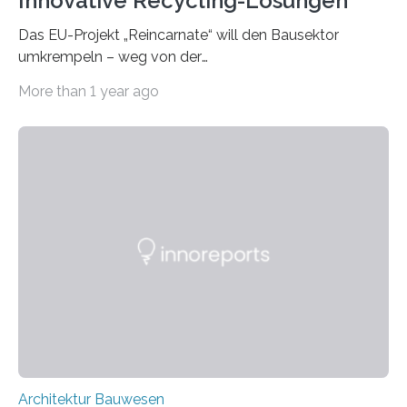
Innovative Recycling-Lösungen
Das EU-Projekt „Reincarnate“ will den Bausektor
umkrempeln – weg von der
Ressourcenverschwendung, hin zu einer
More than 1 year ago
Kreislaufwirtschaft Bei dem schwedischen
Unternehmen RAGN SELLS bauen Informatiker derzeit
eine Datenbank auf, in der alle Rohmaterialien erfasst
werden, die bei Abrissarbeiten anfallen. In Deutschland
wiederum haben Wissenschaftlerinnen und
Wissenschaftler ein KI-basiertes Werkzeug entwickelt,
mit dessen Hilfe aus den Materialien, die dann in der
Datenbank erfasst sind, neue Baustoffe kreiert werden.
Das KI-basierte Tool ist eines von zehn digitalen
Innovationen, die in dem EU-Forschungsprojekt
„Reincarnate“…
Architektur Bauwesen