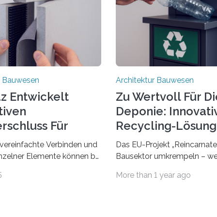
ur Bauwesen
Architektur Bauwesen
z Entwickelt
Zu Wertvoll Für Di
tiven
Deponie: Innovati
erschluss Für
Recycling-Lösun
eteile
vereinfachte Verbinden und
Das EU-Projekt „Reincarnate“
nzelner Elemente können bei
Bausektor umkrempeln – we
n, Renovierungen oder
Ressourcenverschwendung, 
5
More than 1 year ago
derungen Zeit, Material
einer Kreislaufwirtschaft Be
utt eingespart werden. Ein
schwedischen Unternehme
plinäres Forschungsteam der
SELLS bauen Informatiker de
t im Projekt ReCon
Datenbank auf, in der alle