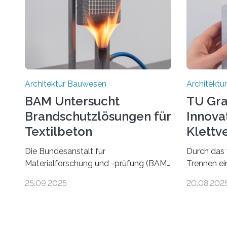
Architektur Bauwesen
Architekt
BAM Untersucht
TU Gra
Brandschutzlösungen für
Innova
Textilbeton
Klettv
Gebäud
Die Bundesanstalt für
Durch das 
Materialforschung und -prüfung (BAM)
Trennen ei
und das Universitätszentrum für
Reparature
25.09.2025
20.08.202
Energieeffiziente Gebäude der CTU in
Nutzungsän
Prag (UCEEB) untersuchen in einem
und Bausch
gemeinsamen Forschungsprojekt das
interdiszi
Verhalten von Textilbeton unter
TU Graz ha