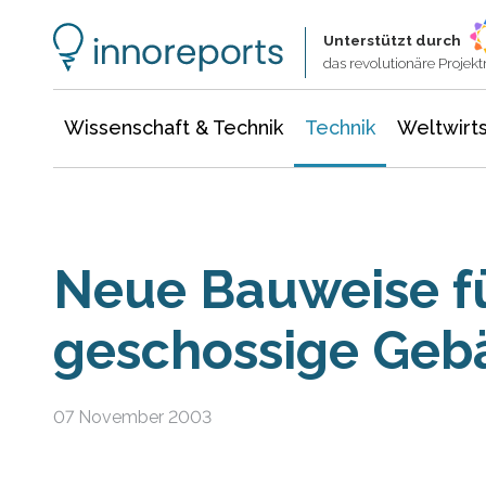
Wissenschaft & Technik
Informationstechnologie
Energie & Elektrotechnik
Unterstützt durch
das revolutionäre Proje
Wissenschaft & Technik
Technik
Weltwirts
Neue Bauweise für
geschossige Geb
07 November 2003