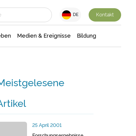
 Leben
Medien & Ereignisse
Interdisziplinäre Forschung
Veranstaltungsnachrichten
n Chemie
Gesellschaftswissenschaften
Kontakt
DE
eben
Medien & Ereignisse
Bildung
Meistgelesene
Artikel
25 April 2001
Forschungsergebnisse