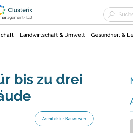
Landwirtschaft & Umwelt
Gesundheit &
Agrar- Forstwissenschaften
Unternehmensmeldungen
Biowissenschafte
Ökologie Umwelt- Naturschutz
ktmanagement-Tool
chaft
Landwirtschaft & Umwelt
Gesundheit & L
 bis zu drei
äude
Architektur Bauwesen