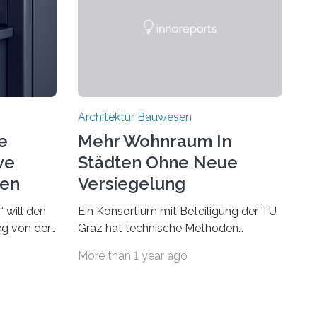
Architektur Bauwesen
e
Mehr Wohnraum In
ve
Städten Ohne Neue
gen
Versiegelung
 will den
Ein Konsortium mit Beteiligung der TU
g von der
Graz hat technische Methoden
hin zu
entwickelt, um bestehende
More than 1 year ago
i dem
Gründerzeitgebäude mittels modularer
n RAGN
Holzkonstruktionen auf nachhaltige
rzeit eine
Weise aufzustocken. Das Vermeiden
von weiterer Bodenversiegelung und