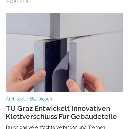
25.09.2025
untersuchen in einem gemeinsamen Forschungsprojekt
das Verhalten von Textilbeton unter Brandeinwirkung.
Ziel ist es, die Einsatzmöglichkeiten dieses innovativen
Baustoffs zu erweitern und gleichzeitig einen Beitrag zu
sicherem und nachhaltigem Bauen zu leisten.
Textilbeton ist ein moderner Verbundwerkstoff, der aus
einer feinkörnigen Betonmatrix und einer textilen
Bewehrung besteht – meist aus Carbon-, Glas- oder
Basaltfasern. Anders als herkömmlicher Stahlbeton, bei
dem Stahlstäbe zur…
Architektur Bauwesen
TU Graz Entwickelt Innovativen
Klettverschluss Für Gebäudeteile
Durch das vereinfachte Verbinden und Trennen