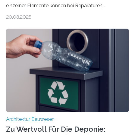
einzelner Elemente können bei Reparaturen,
Renovierungen oder Nutzungsänderungen Zeit,
20.08.2025
Material und Bauschutt eingespart werden. Ein
interdisziplinäres Forschungsteam der TU Graz hat im
Projekt ReCon gemeinsam mit Unternehmenspartnern
ein Klett-Verbindungssystem für Gebäude entwickelt:
Damit lassen sich unterschiedliche Gebäudeteile
resilient verbinden und bei Bedarf einfach voneinander
trennen. Der Fokus lag auf der Verbindung von
Bauteilen mit unterschiedlicher Lebensdauer, bei denen
irreversible Verbindungen den Austausch üblicherweise
erschweren. Hierzu untersuchten die Forschenden zwei
unterschiedliche Zugänge. Einerseits klebten sie…
Architektur Bauwesen
Zu Wertvoll Für Die Deponie: