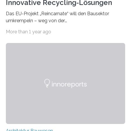
Innovative Recycling-Lösungen
Das EU-Projekt „Reincarnate“ will den Bausektor
umkrempeln – weg von der
Ressourcenverschwendung, hin zu einer
More than 1 year ago
Kreislaufwirtschaft Bei dem schwedischen
Unternehmen RAGN SELLS bauen Informatiker derzeit
eine Datenbank auf, in der alle Rohmaterialien erfasst
werden, die bei Abrissarbeiten anfallen. In Deutschland
wiederum haben Wissenschaftlerinnen und
Wissenschaftler ein KI-basiertes Werkzeug entwickelt,
mit dessen Hilfe aus den Materialien, die dann in der
Datenbank erfasst sind, neue Baustoffe kreiert werden.
Das KI-basierte Tool ist eines von zehn digitalen
Innovationen, die in dem EU-Forschungsprojekt
„Reincarnate“…
Architektur Bauwesen