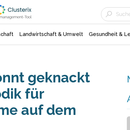
Landwirtschaft & Umwelt
Gesundheit &
Agrar- Forstwissenschaften
Unternehmensmeldungen
Biowissenschafte
Ökologie Umwelt- Naturschutz
ktmanagement-Tool
chaft
Landwirtschaft & Umwelt
Gesundheit & L
onnt geknackt
dik für
me auf dem