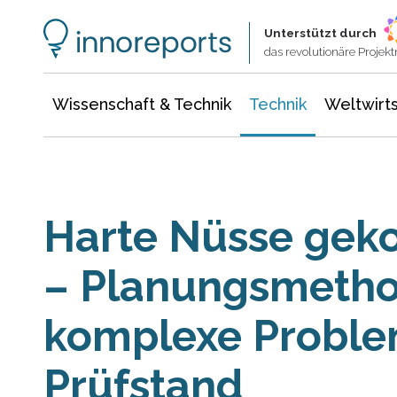
Wissenschaft & Technik
Informationstechnologie
Energie & Elektrotechnik
Unterstützt durch
das revolutionäre Proje
Wissenschaft & Technik
Technik
Weltwirts
Harte Nüsse gek
– Planungsmetho
komplexe Proble
Prüfstand