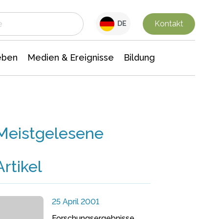
 Leben
Medien & Ereignisse
Interdisziplinäre Forschung
Veranstaltungsnachrichten
n Chemie
Gesellschaftswissenschaften
Kontakt
DE
eben
Medien & Ereignisse
Bildung
Meistgelesene
Artikel
25 April 2001
Forschungsergebnisse