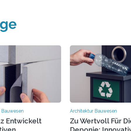
äge
ur Bauwesen
Architektur Bauwesen
z Entwickelt
Zu Wertvoll Für Di
tiven
Deponie: Innovati