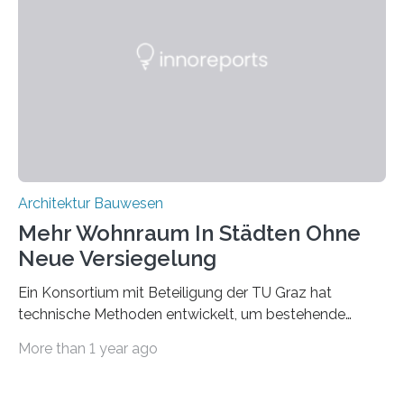
Wissenschaftler ein KI-basiertes Werkzeug entwickelt,
mit dessen Hilfe aus den Materialien, die dann in der
Datenbank erfasst sind, neue Baustoffe kreiert werden.
Das KI-basierte Tool ist eines von zehn digitalen
Innovationen, die in dem EU-Forschungsprojekt
„Reincarnate“…
Architektur Bauwesen
Mehr Wohnraum In Städten Ohne
Neue Versiegelung
Ein Konsortium mit Beteiligung der TU Graz hat
technische Methoden entwickelt, um bestehende
Gründerzeitgebäude mittels modularer
More than 1 year ago
Holzkonstruktionen auf nachhaltige Weise
aufzustocken. Das Vermeiden von weiterer
Bodenversiegelung und der gleichzeitig steigende