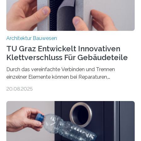
dem Stahlstäbe zur…
Architektur Bauwesen
TU Graz Entwickelt Innovativen
Klettverschluss Für Gebäudeteile
Durch das vereinfachte Verbinden und Trennen
einzelner Elemente können bei Reparaturen,
Renovierungen oder Nutzungsänderungen Zeit,
20.08.2025
Material und Bauschutt eingespart werden. Ein
interdisziplinäres Forschungsteam der TU Graz hat im
Projekt ReCon gemeinsam mit Unternehmenspartnern
ein Klett-Verbindungssystem für Gebäude entwickelt:
Damit lassen sich unterschiedliche Gebäudeteile
resilient verbinden und bei Bedarf einfach voneinander
trennen. Der Fokus lag auf der Verbindung von