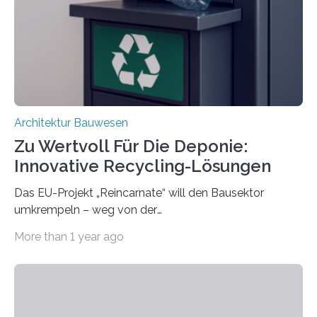
Bauteilen mit unterschiedlicher Lebensdauer, bei denen
irreversible Verbindungen den Austausch üblicherweise
erschweren. Hierzu untersuchten die Forschenden zwei
unterschiedliche Zugänge. Einerseits klebten sie…
Architektur Bauwesen
Zu Wertvoll Für Die Deponie:
Innovative Recycling-Lösungen
Das EU-Projekt „Reincarnate“ will den Bausektor
umkrempeln – weg von der
Ressourcenverschwendung, hin zu einer
More than 1 year ago
Kreislaufwirtschaft Bei dem schwedischen
Unternehmen RAGN SELLS bauen Informatiker derzeit
eine Datenbank auf, in der alle Rohmaterialien erfasst
werden, die bei Abrissarbeiten anfallen. In Deutschland
wiederum haben Wissenschaftlerinnen und