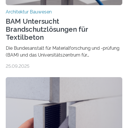
Architektur Bauwesen
BAM Untersucht
Brandschutzlösungen für
Textilbeton
Die Bundesanstalt für Materialforschung und -prüfung
(BAM) und das Universitätszentrum für
Energieeffiziente Gebäude der CTU in Prag (UCEEB)
25.09.2025
untersuchen in einem gemeinsamen Forschungsprojekt
das Verhalten von Textilbeton unter Brandeinwirkung.
Ziel ist es, die Einsatzmöglichkeiten dieses innovativen
Baustoffs zu erweitern und gleichzeitig einen Beitrag zu
sicherem und nachhaltigem Bauen zu leisten.
Textilbeton ist ein moderner Verbundwerkstoff, der aus
einer feinkörnigen Betonmatrix und einer textilen
Bewehrung besteht – meist aus Carbon-, Glas- oder
Basaltfasern. Anders als herkömmlicher Stahlbeton, bei