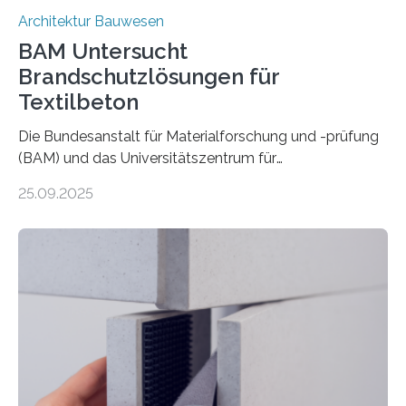
Architektur Bauwesen
BAM Untersucht
Brandschutzlösungen für
Textilbeton
Die Bundesanstalt für Materialforschung und -prüfung
(BAM) und das Universitätszentrum für
Energieeffiziente Gebäude der CTU in Prag (UCEEB)
25.09.2025
untersuchen in einem gemeinsamen Forschungsprojekt
das Verhalten von Textilbeton unter Brandeinwirkung.
Ziel ist es, die Einsatzmöglichkeiten dieses innovativen
Baustoffs zu erweitern und gleichzeitig einen Beitrag zu
sicherem und nachhaltigem Bauen zu leisten.
Textilbeton ist ein moderner Verbundwerkstoff, der aus
einer feinkörnigen Betonmatrix und einer textilen
Bewehrung besteht – meist aus Carbon-, Glas- oder
Basaltfasern. Anders als herkömmlicher Stahlbeton, bei
dem Stahlstäbe zur…