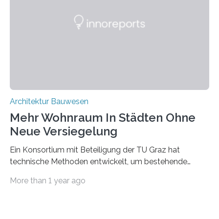
mit dessen Hilfe aus den Materialien, die dann in der
Datenbank erfasst sind, neue Baustoffe kreiert werden.
Das KI-basierte Tool ist eines von zehn digitalen
Innovationen, die in dem EU-Forschungsprojekt
„Reincarnate“…
Architektur Bauwesen
Mehr Wohnraum In Städten Ohne
Neue Versiegelung
Ein Konsortium mit Beteiligung der TU Graz hat
technische Methoden entwickelt, um bestehende
Gründerzeitgebäude mittels modularer
More than 1 year ago
Holzkonstruktionen auf nachhaltige Weise
aufzustocken. Das Vermeiden von weiterer
Bodenversiegelung und der gleichzeitig steigende