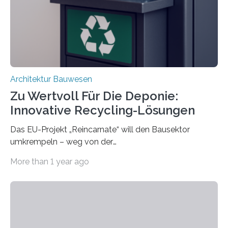
irreversible Verbindungen den Austausch üblicherweise
erschweren. Hierzu untersuchten die Forschenden zwei
unterschiedliche Zugänge. Einerseits klebten sie…
Architektur Bauwesen
Zu Wertvoll Für Die Deponie:
Innovative Recycling-Lösungen
Das EU-Projekt „Reincarnate“ will den Bausektor
umkrempeln – weg von der
Ressourcenverschwendung, hin zu einer
More than 1 year ago
Kreislaufwirtschaft Bei dem schwedischen
Unternehmen RAGN SELLS bauen Informatiker derzeit
eine Datenbank auf, in der alle Rohmaterialien erfasst
werden, die bei Abrissarbeiten anfallen. In Deutschland
wiederum haben Wissenschaftlerinnen und
Wissenschaftler ein KI-basiertes Werkzeug entwickelt,