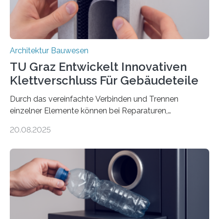
Architektur Bauwesen
TU Graz Entwickelt Innovativen
Klettverschluss Für Gebäudeteile
Durch das vereinfachte Verbinden und Trennen
einzelner Elemente können bei Reparaturen,
Renovierungen oder Nutzungsänderungen Zeit,
20.08.2025
Material und Bauschutt eingespart werden. Ein
interdisziplinäres Forschungsteam der TU Graz hat im
Projekt ReCon gemeinsam mit Unternehmenspartnern
ein Klett-Verbindungssystem für Gebäude entwickelt:
Damit lassen sich unterschiedliche Gebäudeteile
resilient verbinden und bei Bedarf einfach voneinander
trennen. Der Fokus lag auf der Verbindung von
Bauteilen mit unterschiedlicher Lebensdauer, bei denen