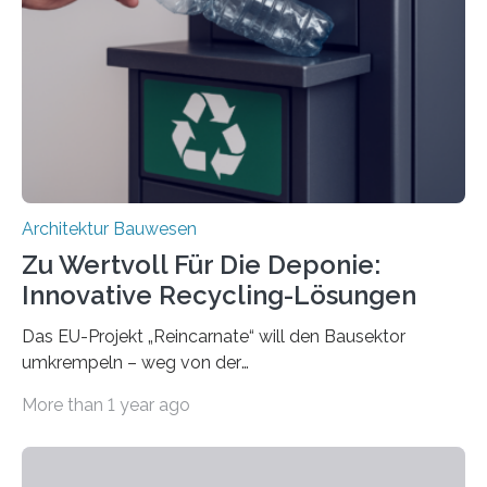
resilient verbinden und bei Bedarf einfach voneinander
trennen. Der Fokus lag auf der Verbindung von
Bauteilen mit unterschiedlicher Lebensdauer, bei denen
irreversible Verbindungen den Austausch üblicherweise
erschweren. Hierzu untersuchten die Forschenden zwei
unterschiedliche Zugänge. Einerseits klebten sie…
Architektur Bauwesen
Zu Wertvoll Für Die Deponie:
Innovative Recycling-Lösungen
Das EU-Projekt „Reincarnate“ will den Bausektor
umkrempeln – weg von der
Ressourcenverschwendung, hin zu einer
More than 1 year ago
Kreislaufwirtschaft Bei dem schwedischen
Unternehmen RAGN SELLS bauen Informatiker derzeit
eine Datenbank auf, in der alle Rohmaterialien erfasst