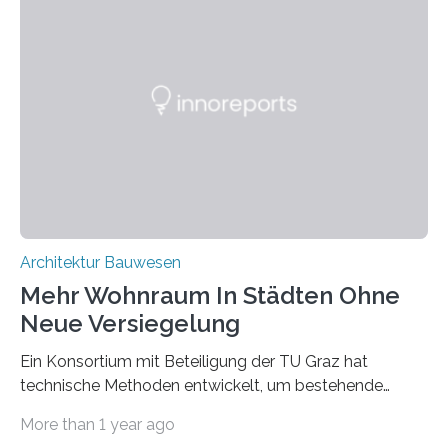
werden, die bei Abrissarbeiten anfallen. In Deutschland
wiederum haben Wissenschaftlerinnen und
Wissenschaftler ein KI-basiertes Werkzeug entwickelt,
mit dessen Hilfe aus den Materialien, die dann in der
Datenbank erfasst sind, neue Baustoffe kreiert werden.
Das KI-basierte Tool ist eines von zehn digitalen
Innovationen, die in dem EU-Forschungsprojekt
„Reincarnate“…
Architektur Bauwesen
Mehr Wohnraum In Städten Ohne
Neue Versiegelung
Ein Konsortium mit Beteiligung der TU Graz hat
technische Methoden entwickelt, um bestehende
Gründerzeitgebäude mittels modularer
More than 1 year ago
Holzkonstruktionen auf nachhaltige Weise