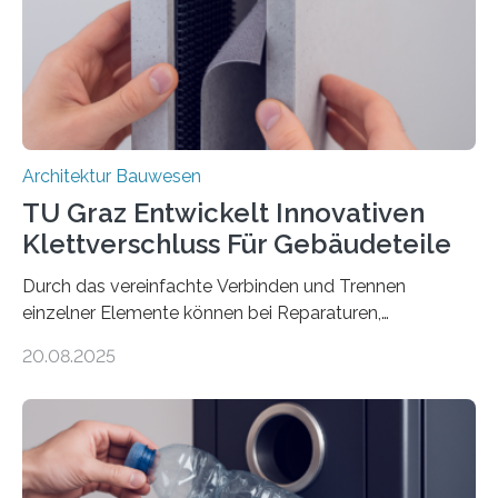
Basaltfasern. Anders als herkömmlicher Stahlbeton, bei
dem Stahlstäbe zur…
Architektur Bauwesen
TU Graz Entwickelt Innovativen
Klettverschluss Für Gebäudeteile
Durch das vereinfachte Verbinden und Trennen
einzelner Elemente können bei Reparaturen,
Renovierungen oder Nutzungsänderungen Zeit,
20.08.2025
Material und Bauschutt eingespart werden. Ein
interdisziplinäres Forschungsteam der TU Graz hat im
Projekt ReCon gemeinsam mit Unternehmenspartnern
ein Klett-Verbindungssystem für Gebäude entwickelt:
Damit lassen sich unterschiedliche Gebäudeteile