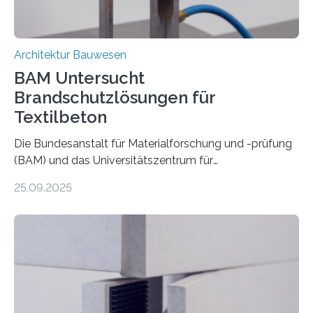
Architektur Bauwesen
BAM Untersucht
Brandschutzlösungen für
Textilbeton
Die Bundesanstalt für Materialforschung und -prüfung
(BAM) und das Universitätszentrum für
Energieeffiziente Gebäude der CTU in Prag (UCEEB)
25.09.2025
untersuchen in einem gemeinsamen Forschungsprojekt
das Verhalten von Textilbeton unter Brandeinwirkung.
Ziel ist es, die Einsatzmöglichkeiten dieses innovativen
Baustoffs zu erweitern und gleichzeitig einen Beitrag zu
sicherem und nachhaltigem Bauen zu leisten.
Textilbeton ist ein moderner Verbundwerkstoff, der aus
einer feinkörnigen Betonmatrix und einer textilen
Bewehrung besteht – meist aus Carbon-, Glas- oder