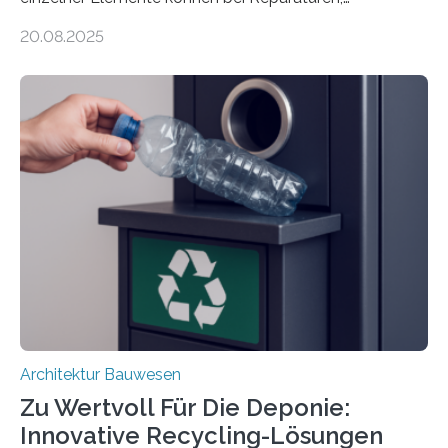
Renovierungen oder Nutzungsänderungen Zeit,
20.08.2025
Material und Bauschutt eingespart werden. Ein
interdisziplinäres Forschungsteam der TU Graz hat im
Projekt ReCon gemeinsam mit Unternehmenspartnern
ein Klett-Verbindungssystem für Gebäude entwickelt:
Damit lassen sich unterschiedliche Gebäudeteile
resilient verbinden und bei Bedarf einfach voneinander
trennen. Der Fokus lag auf der Verbindung von
Bauteilen mit unterschiedlicher Lebensdauer, bei denen
irreversible Verbindungen den Austausch üblicherweise
erschweren. Hierzu untersuchten die Forschenden zwei
unterschiedliche Zugänge. Einerseits klebten sie…
Architektur Bauwesen
Zu Wertvoll Für Die Deponie:
Innovative Recycling-Lösungen