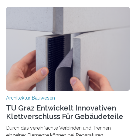
das Verhalten von Textilbeton unter Brandeinwirkung.
Ziel ist es, die Einsatzmöglichkeiten dieses innovativen
Baustoffs zu erweitern und gleichzeitig einen Beitrag zu
sicherem und nachhaltigem Bauen zu leisten.
Textilbeton ist ein moderner Verbundwerkstoff, der aus
einer feinkörnigen Betonmatrix und einer textilen
Bewehrung besteht – meist aus Carbon-, Glas- oder
Basaltfasern. Anders als herkömmlicher Stahlbeton, bei
dem Stahlstäbe zur…
Architektur Bauwesen
TU Graz Entwickelt Innovativen
Klettverschluss Für Gebäudeteile
Durch das vereinfachte Verbinden und Trennen
einzelner Elemente können bei Reparaturen,