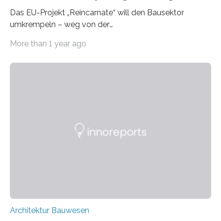
Das EU-Projekt „Reincarnate“ will den Bausektor
umkrempeln – weg von der
Ressourcenverschwendung, hin zu einer
More than 1 year ago
Kreislaufwirtschaft Bei dem schwedischen
Unternehmen RAGN SELLS bauen Informatiker derzeit
eine Datenbank auf, in der alle Rohmaterialien erfasst
werden, die bei Abrissarbeiten anfallen. In Deutschland
wiederum haben Wissenschaftlerinnen und
Wissenschaftler ein KI-basiertes Werkzeug entwickelt,
mit dessen Hilfe aus den Materialien, die dann in der
Datenbank erfasst sind, neue Baustoffe kreiert werden.
Das KI-basierte Tool ist eines von zehn digitalen
Innovationen, die in dem EU-Forschungsprojekt
„Reincarnate“…
Architektur Bauwesen