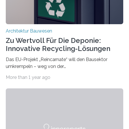
unterschiedliche Zugänge. Einerseits klebten sie…
Architektur Bauwesen
Zu Wertvoll Für Die Deponie:
Innovative Recycling-Lösungen
Das EU-Projekt „Reincarnate“ will den Bausektor
umkrempeln – weg von der
Ressourcenverschwendung, hin zu einer
More than 1 year ago
Kreislaufwirtschaft Bei dem schwedischen
Unternehmen RAGN SELLS bauen Informatiker derzeit
eine Datenbank auf, in der alle Rohmaterialien erfasst
werden, die bei Abrissarbeiten anfallen. In Deutschland
wiederum haben Wissenschaftlerinnen und
Wissenschaftler ein KI-basiertes Werkzeug entwickelt,
mit dessen Hilfe aus den Materialien, die dann in der
Datenbank erfasst sind, neue Baustoffe kreiert werden.