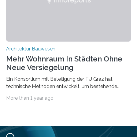
Das KI-basierte Tool ist eines von zehn digitalen
Innovationen, die in dem EU-Forschungsprojekt
„Reincarnate“…
Architektur Bauwesen
Mehr Wohnraum In Städten Ohne
Neue Versiegelung
Ein Konsortium mit Beteiligung der TU Graz hat
technische Methoden entwickelt, um bestehende
Gründerzeitgebäude mittels modularer
More than 1 year ago
Holzkonstruktionen auf nachhaltige Weise
aufzustocken. Das Vermeiden von weiterer
Bodenversiegelung und der gleichzeitig steigende
Bedarf an innerstädtischem Wohnraum lassen sich nur
schwer unter einen Hut bringen. Im Projekt “HOT –