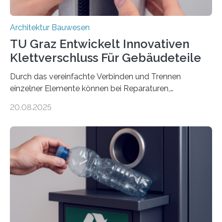
Architektur Bauwesen
TU Graz Entwickelt Innovativen
Klettverschluss Für Gebäudeteile
Durch das vereinfachte Verbinden und Trennen
einzelner Elemente können bei Reparaturen,
Renovierungen oder Nutzungsänderungen Zeit,
20.08.2025
Material und Bauschutt eingespart werden. Ein
interdisziplinäres Forschungsteam der TU Graz hat im
Projekt ReCon gemeinsam mit Unternehmenspartnern
ein Klett-Verbindungssystem für Gebäude entwickelt:
Damit lassen sich unterschiedliche Gebäudeteile
resilient verbinden und bei Bedarf einfach voneinander
trennen. Der Fokus lag auf der Verbindung von
Bauteilen mit unterschiedlicher Lebensdauer, bei denen
irreversible Verbindungen den Austausch üblicherweise
erschweren. Hierzu untersuchten die Forschenden zwei