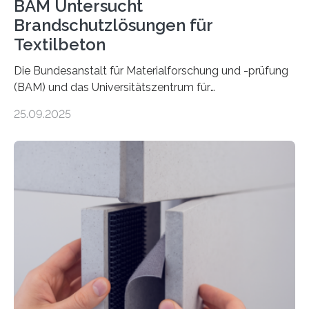
BAM Untersucht
Brandschutzlösungen für
Textilbeton
Die Bundesanstalt für Materialforschung und -prüfung
(BAM) und das Universitätszentrum für
Energieeffiziente Gebäude der CTU in Prag (UCEEB)
25.09.2025
untersuchen in einem gemeinsamen Forschungsprojekt
das Verhalten von Textilbeton unter Brandeinwirkung.
Ziel ist es, die Einsatzmöglichkeiten dieses innovativen
Baustoffs zu erweitern und gleichzeitig einen Beitrag zu
sicherem und nachhaltigem Bauen zu leisten.
Textilbeton ist ein moderner Verbundwerkstoff, der aus
einer feinkörnigen Betonmatrix und einer textilen
Bewehrung besteht – meist aus Carbon-, Glas- oder
Basaltfasern. Anders als herkömmlicher Stahlbeton, bei
dem Stahlstäbe zur…