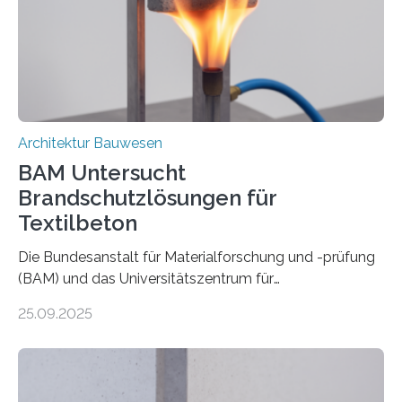
Architektur Bauwesen
BAM Untersucht
Brandschutzlösungen für
Textilbeton
Die Bundesanstalt für Materialforschung und -prüfung
(BAM) und das Universitätszentrum für
Energieeffiziente Gebäude der CTU in Prag (UCEEB)
25.09.2025
untersuchen in einem gemeinsamen Forschungsprojekt
das Verhalten von Textilbeton unter Brandeinwirkung.
Ziel ist es, die Einsatzmöglichkeiten dieses innovativen
Baustoffs zu erweitern und gleichzeitig einen Beitrag zu