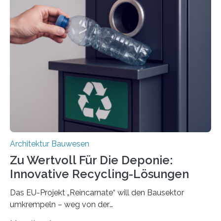
Projekt ReCon gemeinsam mit Unternehmenspartnern
ein Klett-Verbindungssystem für Gebäude entwickelt:
Damit lassen sich unterschiedliche Gebäudeteile
resilient verbinden und bei Bedarf einfach voneinander
trennen. Der Fokus lag auf der Verbindung von
Bauteilen mit unterschiedlicher Lebensdauer, bei denen
irreversible Verbindungen den Austausch üblicherweise
erschweren. Hierzu untersuchten die Forschenden zwei
unterschiedliche Zugänge. Einerseits klebten sie…
Architektur Bauwesen
Zu Wertvoll Für Die Deponie:
Innovative Recycling-Lösungen
Das EU-Projekt „Reincarnate“ will den Bausektor
umkrempeln – weg von der
Ressourcenverschwendung, hin zu einer