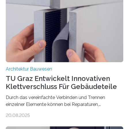
sicherem und nachhaltigem Bauen zu leisten.
Textilbeton ist ein moderner Verbundwerkstoff, der aus
einer feinkörnigen Betonmatrix und einer textilen
Bewehrung besteht – meist aus Carbon-, Glas- oder
Basaltfasern. Anders als herkömmlicher Stahlbeton, bei
dem Stahlstäbe zur…
Architektur Bauwesen
TU Graz Entwickelt Innovativen
Klettverschluss Für Gebäudeteile
Durch das vereinfachte Verbinden und Trennen
einzelner Elemente können bei Reparaturen,
Renovierungen oder Nutzungsänderungen Zeit,
20.08.2025
Material und Bauschutt eingespart werden. Ein
interdisziplinäres Forschungsteam der TU Graz hat im