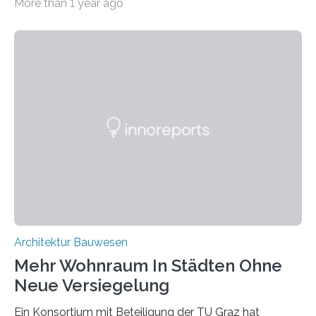
More than 1 year ago
Kreislaufwirtschaft Bei dem schwedischen
Unternehmen RAGN SELLS bauen Informatiker derzeit
eine Datenbank auf, in der alle Rohmaterialien erfasst
werden, die bei Abrissarbeiten anfallen. In Deutschland
wiederum haben Wissenschaftlerinnen und
Wissenschaftler ein KI-basiertes Werkzeug entwickelt,
mit dessen Hilfe aus den Materialien, die dann in der
Datenbank erfasst sind, neue Baustoffe kreiert werden.
Das KI-basierte Tool ist eines von zehn digitalen
Innovationen, die in dem EU-Forschungsprojekt
„Reincarnate“…
Architektur Bauwesen
Mehr Wohnraum In Städten Ohne
Neue Versiegelung
Ein Konsortium mit Beteiligung der TU Graz hat