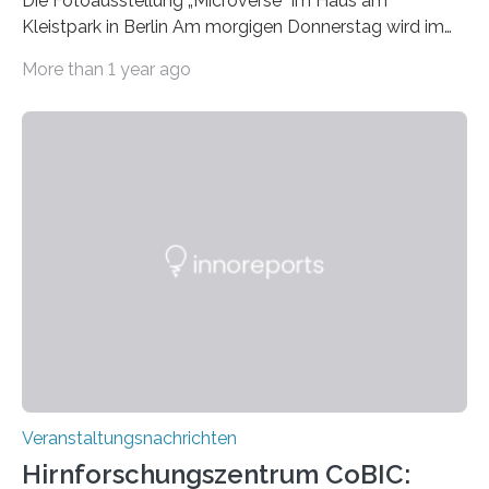
Die Fotoausstellung „Microverse“ im Haus am
Kleistpark in Berlin Am morgigen Donnerstag wird im
Haus am Kleistpark, Berlin-Schöneberg, die Ausstellung
More than 1 year ago
„Microverse“ mit Arbeiten der Fotografin Kathrin
Linkersdorff eröffnet. Die gezeigten Fotografien sind
Momentaufnahmen, die den Verfallsprozess von
Pflanzen festhalten. Die Künstlerin setzt in den
großformatigen Bildern die Schönheit, das Werden und
Vergehen der Natur künstlerisch wirkungsvoll in Szene.
Künstlerisch-wissenschaftliche Kollaboration im HU-
Labor für Mikrobiologie Für das Projekt „Microverse“ hat
Kathrin Linkersdorff gemeinsam mit der Mikrobiologin
Prof. Dr. Regine Hengge vom…
Veranstaltungsnachrichten
Hirnforschungszentrum CoBIC: