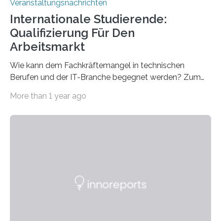
Veranstaltungsnachrichten
Internationale Studierende:
Qualifizierung Für Den
Arbeitsmarkt
Wie kann dem Fachkräftemangel in technischen
Berufen und der IT-Branche begegnet werden? Zum
Beispiel durch internationale Studierende, die an der
More than 1 year ago
Universität des Saarlandes und der Hochschule für
Technik und Wirtschaft des Saarlandes (htw saar) in
den MINT-Fächern ausgebildet werden und im
Anschluss in den hiesigen Arbeitsmarkt integriert
werden. Damit dies künftig noch besser gelingt, fördert
der Deutsche Akademische Austauschdienst beide
saarländischen Hochschulen im Gemeinschaftsprojekt
„QUAZAR“ mit insgesamt 1,15 Millionen Euro über vier
Jahre. Die Auftaktveranstaltung für das Förderprojekt
findet am…