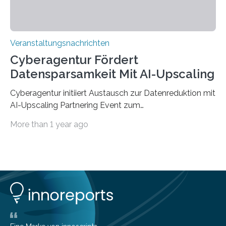
Veranstaltungsnachrichten
Cyberagentur Fördert
Datensparsamkeit Mit AI-Upscaling
Cyberagentur initiiert Austausch zur Datenreduktion mit
AI-Upscaling Partnering Event zum
Forschungsprogramm DDK – Vernetzung für
More than 1 year ago
innovative DatenverarbeitungDie Agentur für
Innovation in der Cybersicherheit GmbH (Cyberagentur)
lädt zum virtuellen Partnering Event des
Forschungsprogramms DDK ein. Im Fokus steht die
Entwicklung von Technologien zur gezielten
Datenreduktion und Rekonstruktion in schwierigen
Kommunikationsumgebungen. Das Event dient der
Vernetzung potenzieller Forschungspartner und der