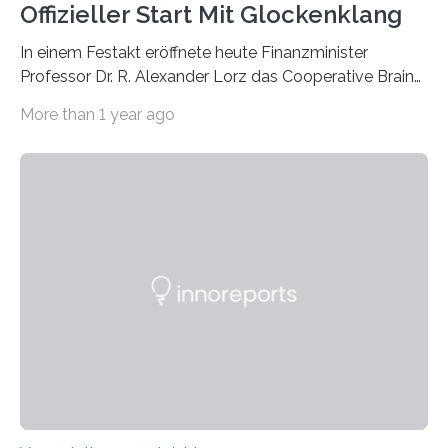
Offizieller Start Mit Glockenklang
In einem Festakt eröffnete heute Finanzminister
Professor Dr. R. Alexander Lorz das Cooperative Brain
Imaging Center (CoBIC) auf dem Campus Niederrad
More than 1 year ago
der Goethe-Universität Frankfurt. Das CoBIC ist eine
Kooperation der Goethe-Universität, des Max-Planck-
Instituts für empirische Ästhetik sowie des Ernst
Strüngmann Instituts. Es bietet den Forschenden
direkten Zugang zu einer Vielzahl hochmoderner
Spitzentechnologien, mit der die Funktionsweise des
Gehirns besser verstanden und innovative Therapien
für neurologische und psychiatrische Erkrankungen
entwickelt werden können. Die hochmodernen Geräte
sind eingebaut, die Büros sind eingerichtet…