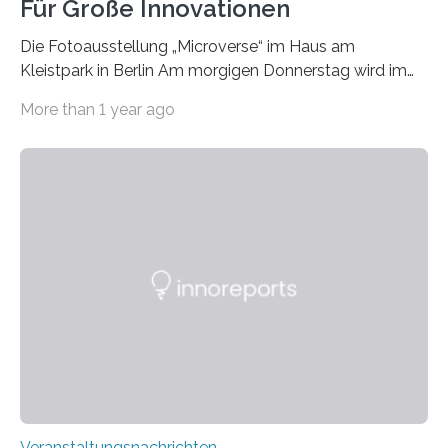
Für Große Innovationen
Die Fotoausstellung „Microverse“ im Haus am
Kleistpark in Berlin Am morgigen Donnerstag wird im
Haus am Kleistpark, Berlin-Schöneberg, die Ausstellung
More than 1 year ago
„Microverse“ mit Arbeiten der Fotografin Kathrin
Linkersdorff eröffnet. Die gezeigten Fotografien sind
Momentaufnahmen, die den Verfallsprozess von
Pflanzen festhalten. Die Künstlerin setzt in den
großformatigen Bildern die Schönheit, das Werden und
Vergehen der Natur künstlerisch wirkungsvoll in Szene.
Künstlerisch-wissenschaftliche Kollaboration im HU-
Labor für Mikrobiologie Für das Projekt „Microverse“ hat
Kathrin Linkersdorff gemeinsam mit der Mikrobiologin
Prof. Dr. Regine Hengge vom…
Veranstaltungsnachrichten