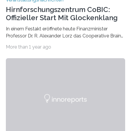
Hirnforschungszentrum CoBIC:
Offizieller Start Mit Glockenklang
In einem Festakt eröffnete heute Finanzminister
Professor Dr. R. Alexander Lorz das Cooperative Brain
Imaging Center (CoBIC) auf dem Campus Niederrad
More than 1 year ago
der Goethe-Universität Frankfurt. Das CoBIC ist eine
Kooperation der Goethe-Universität, des Max-Planck-
Instituts für empirische Ästhetik sowie des Ernst
Strüngmann Instituts. Es bietet den Forschenden
direkten Zugang zu einer Vielzahl hochmoderner
Spitzentechnologien, mit der die Funktionsweise des
Gehirns besser verstanden und innovative Therapien
für neurologische und psychiatrische Erkrankungen
entwickelt werden können. Die hochmodernen Geräte
sind eingebaut, die Büros sind eingerichtet…