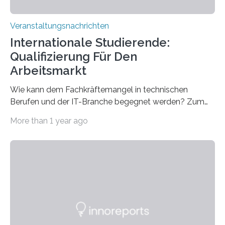
Veranstaltungsnachrichten
Internationale Studierende:
Qualifizierung Für Den
Arbeitsmarkt
Wie kann dem Fachkräftemangel in technischen
Berufen und der IT-Branche begegnet werden? Zum
Beispiel durch internationale Studierende, die an der
More than 1 year ago
Universität des Saarlandes und der Hochschule für
Technik und Wirtschaft des Saarlandes (htw saar) in
den MINT-Fächern ausgebildet werden und im
Anschluss in den hiesigen Arbeitsmarkt integriert
werden. Damit dies künftig noch besser gelingt, fördert
der Deutsche Akademische Austauschdienst beide
saarländischen Hochschulen im Gemeinschaftsprojekt
„QUAZAR“ mit insgesamt 1,15 Millionen Euro über vier
Jahre. Die Auftaktveranstaltung für das Förderprojekt