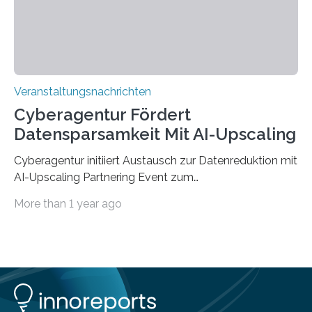
findet am…
Veranstaltungsnachrichten
Cyberagentur Fördert
Datensparsamkeit Mit AI-Upscaling
Cyberagentur initiiert Austausch zur Datenreduktion mit
AI-Upscaling Partnering Event zum
Forschungsprogramm DDK – Vernetzung für
More than 1 year ago
innovative DatenverarbeitungDie Agentur für
Innovation in der Cybersicherheit GmbH (Cyberagentur)
lädt zum virtuellen Partnering Event des
Forschungsprogramms DDK ein. Im Fokus steht die
Entwicklung von Technologien zur gezielten
Datenreduktion und Rekonstruktion in schwierigen
Kommunikationsumgebungen. Das Event dient der