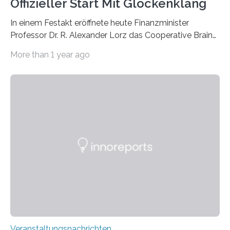
Offizieller Start Mit Glockenklang
In einem Festakt eröffnete heute Finanzminister
Professor Dr. R. Alexander Lorz das Cooperative Brain
Imaging Center (CoBIC) auf dem Campus Niederrad
More than 1 year ago
der Goethe-Universität Frankfurt. Das CoBIC ist eine
Kooperation der Goethe-Universität, des Max-Planck-
Instituts für empirische Ästhetik sowie des Ernst
Strüngmann Instituts. Es bietet den Forschenden
direkten Zugang zu einer Vielzahl hochmoderner
Spitzentechnologien, mit der die Funktionsweise des
Gehirns besser verstanden und innovative Therapien
für neurologische und psychiatrische Erkrankungen
entwickelt werden können. Die hochmodernen Geräte
sind eingebaut, die Büros sind eingerichtet…
Veranstaltungsnachrichten