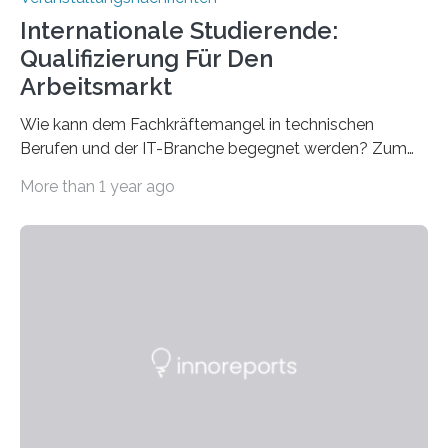
Internationale Studierende:
Qualifizierung Für Den
Arbeitsmarkt
Wie kann dem Fachkräftemangel in technischen
Berufen und der IT-Branche begegnet werden? Zum
Beispiel durch internationale Studierende, die an der
More than 1 year ago
Universität des Saarlandes und der Hochschule für
Technik und Wirtschaft des Saarlandes (htw saar) in
den MINT-Fächern ausgebildet werden und im
Anschluss in den hiesigen Arbeitsmarkt integriert
werden. Damit dies künftig noch besser gelingt, fördert
der Deutsche Akademische Austauschdienst beide
saarländischen Hochschulen im Gemeinschaftsprojekt
„QUAZAR“ mit insgesamt 1,15 Millionen Euro über vier
Jahre. Die Auftaktveranstaltung für das Förderprojekt
findet am…