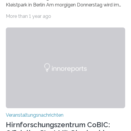
Kleistpark in Berlin Am morgigen Donnerstag wird im
Haus am Kleistpark, Berlin-Schöneberg, die Ausstellung
More than 1 year ago
„Microverse“ mit Arbeiten der Fotografin Kathrin
Linkersdorff eröffnet. Die gezeigten Fotografien sind
Momentaufnahmen, die den Verfallsprozess von
Pflanzen festhalten. Die Künstlerin setzt in den
großformatigen Bildern die Schönheit, das Werden und
Vergehen der Natur künstlerisch wirkungsvoll in Szene.
Künstlerisch-wissenschaftliche Kollaboration im HU-
Labor für Mikrobiologie Für das Projekt „Microverse“ hat
Kathrin Linkersdorff gemeinsam mit der Mikrobiologin
Prof. Dr. Regine Hengge vom…
Veranstaltungsnachrichten
Hirnforschungszentrum CoBIC: