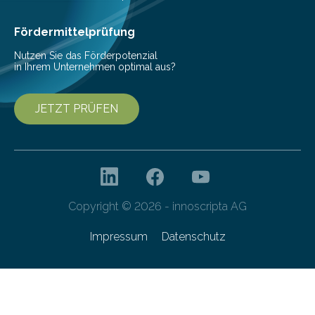
Cyberagentur organisiert am 25. März 2025, von 14:00
bis 16:00 Uhr, ein virtuelles Partnering Event zum
Fördermittelprüfung
Forschungsprogramm „Datenrekonstruktion…
Nutzen Sie das Förderpotenzial
in Ihrem Unternehmen optimal aus?
JETZT PRÜFEN
Copyright © 2026 - innoscripta AG
Impressum
Datenschutz