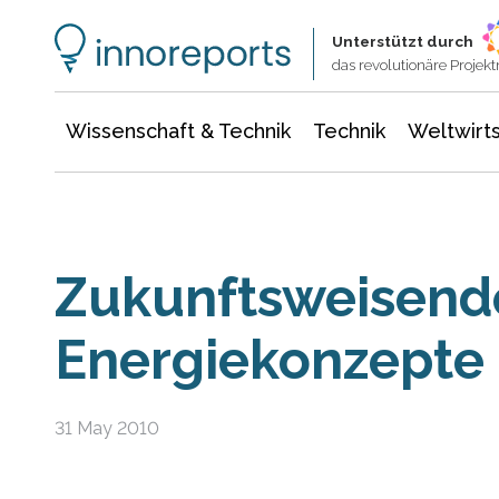
Wissenschaft & Technik
Informationstechnologie
Energie & Elektrotechnik
Unterstützt durch
das revolutionäre Proje
Wissenschaft & Technik
Technik
Weltwirts
Zukunftsweisend
Energiekonzepte
31 May 2010