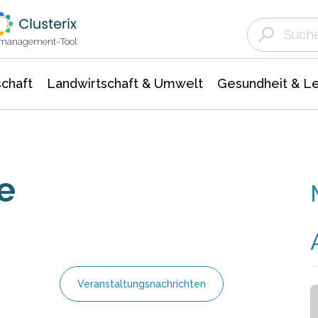
Landwirtschaft & Umwelt
Gesundheit &
Agrar- Forstwissenschaften
Unternehmensmeldungen
Biowissenschafte
Ökologie Umwelt- Naturschutz
ktmanagement-Tool
chaft
Landwirtschaft & Umwelt
Gesundheit & L
e
Veranstaltungsnachrichten