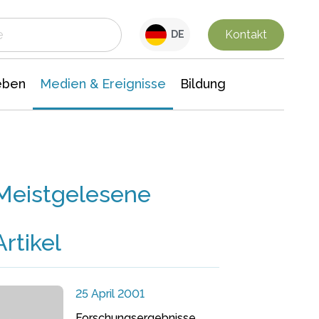
 Leben
Medien & Ereignisse
Interdisziplinäre Forschung
Veranstaltungsnachrichten
n Chemie
Gesellschaftswissenschaften
Kontakt
DE
eben
Medien & Ereignisse
Bildung
Meistgelesene
Artikel
25 April 2001
Forschungsergebnisse