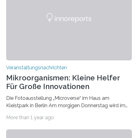
Veranstaltungsnachrichten
Mikroorganismen: Kleine Helfer
Für Große Innovationen
Die Fotoausstellung „Microverse“ im Haus am
Kleistpark in Berlin Am morgigen Donnerstag wird im
Haus am Kleistpark, Berlin-Schöneberg, die Ausstellung
More than 1 year ago
„Microverse“ mit Arbeiten der Fotografin Kathrin
Linkersdorff eröffnet. Die gezeigten Fotografien sind
Momentaufnahmen, die den Verfallsprozess von