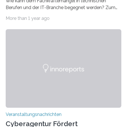
Wie kann dem Fachkräftemangel in technischen
Berufen und der IT-Branche begegnet werden? Zum
Beispiel durch internationale Studierende, die an der
More than 1 year ago
Universität des Saarlandes und der Hochschule für
Technik und Wirtschaft des Saarlandes (htw saar) in
den MINT-Fächern ausgebildet werden und im
Anschluss in den hiesigen Arbeitsmarkt integriert
werden. Damit dies künftig noch besser gelingt, fördert
der Deutsche Akademische Austauschdienst beide
saarländischen Hochschulen im Gemeinschaftsprojekt
„QUAZAR“ mit insgesamt 1,15 Millionen Euro über vier
Jahre. Die Auftaktveranstaltung für das Förderprojekt
findet am…
Veranstaltungsnachrichten
Cyberagentur Fördert