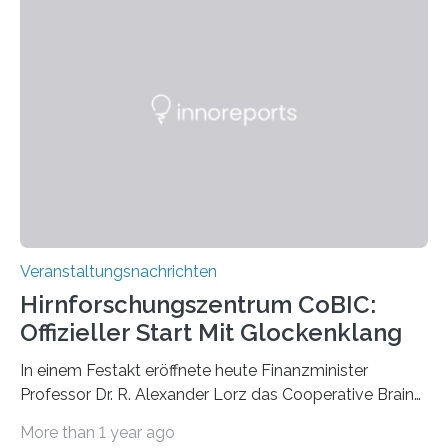
Pflanzen festhalten. Die Künstlerin setzt in den
großformatigen Bildern die Schönheit, das Werden und
Vergehen der Natur künstlerisch wirkungsvoll in Szene.
Künstlerisch-wissenschaftliche Kollaboration im HU-
Labor für Mikrobiologie Für das Projekt „Microverse“ hat
Kathrin Linkersdorff gemeinsam mit der Mikrobiologin
Prof. Dr. Regine Hengge vom…
Veranstaltungsnachrichten
Hirnforschungszentrum CoBIC:
Offizieller Start Mit Glockenklang
In einem Festakt eröffnete heute Finanzminister
Professor Dr. R. Alexander Lorz das Cooperative Brain
Imaging Center (CoBIC) auf dem Campus Niederrad
More than 1 year ago
der Goethe-Universität Frankfurt. Das CoBIC ist eine