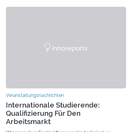
Kooperation der Goethe-Universität, des Max-Planck-
Instituts für empirische Ästhetik sowie des Ernst
Strüngmann Instituts. Es bietet den Forschenden
direkten Zugang zu einer Vielzahl hochmoderner
Spitzentechnologien, mit der die Funktionsweise des
Gehirns besser verstanden und innovative Therapien
für neurologische und psychiatrische Erkrankungen
entwickelt werden können. Die hochmodernen Geräte
sind eingebaut, die Büros sind eingerichtet…
Veranstaltungsnachrichten
Internationale Studierende:
Qualifizierung Für Den
Arbeitsmarkt