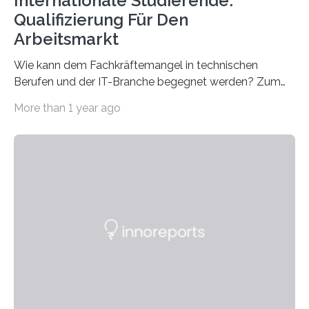
Internationale Studierende:
Qualifizierung Für Den
Arbeitsmarkt
Wie kann dem Fachkräftemangel in technischen
Berufen und der IT-Branche begegnet werden? Zum
Beispiel durch internationale Studierende, die an der
More than 1 year ago
Universität des Saarlandes und der Hochschule für
Technik und Wirtschaft des Saarlandes (htw saar) in
den MINT-Fächern ausgebildet werden und im
Anschluss in den hiesigen Arbeitsmarkt integriert
werden. Damit dies künftig noch besser gelingt, fördert
der Deutsche Akademische Austauschdienst beide
saarländischen Hochschulen im Gemeinschaftsprojekt
„QUAZAR“ mit insgesamt 1,15 Millionen Euro über vier
Jahre. Die Auftaktveranstaltung für das Förderprojekt
findet am…