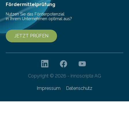
bis 16:00 Uhr, ein virtuelles Partnering Event zum
Fördermittelprüfung
Forschungsprogramm „Datenrekonstruktion…
Nutzen Sie das Förderpotenzial
in Ihrem Unternehmen optimal aus?
JETZT PRÜFEN
Copyright © 2026 - innoscripta AG
Impressum
Datenschutz