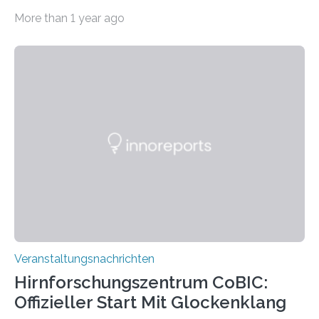
Haus am Kleistpark, Berlin-Schöneberg, die Ausstellung
More than 1 year ago
„Microverse“ mit Arbeiten der Fotografin Kathrin
Linkersdorff eröffnet. Die gezeigten Fotografien sind
Momentaufnahmen, die den Verfallsprozess von
Pflanzen festhalten. Die Künstlerin setzt in den
großformatigen Bildern die Schönheit, das Werden und
Vergehen der Natur künstlerisch wirkungsvoll in Szene.
Künstlerisch-wissenschaftliche Kollaboration im HU-
Labor für Mikrobiologie Für das Projekt „Microverse“ hat
Kathrin Linkersdorff gemeinsam mit der Mikrobiologin
Prof. Dr. Regine Hengge vom…
Veranstaltungsnachrichten
Hirnforschungszentrum CoBIC:
Offizieller Start Mit Glockenklang