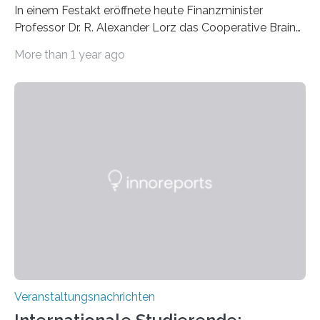
In einem Festakt eröffnete heute Finanzminister
Professor Dr. R. Alexander Lorz das Cooperative Brain
Imaging Center (CoBIC) auf dem Campus Niederrad
More than 1 year ago
der Goethe-Universität Frankfurt. Das CoBIC ist eine
Kooperation der Goethe-Universität, des Max-Planck-
Instituts für empirische Ästhetik sowie des Ernst
Strüngmann Instituts. Es bietet den Forschenden
direkten Zugang zu einer Vielzahl hochmoderner
Spitzentechnologien, mit der die Funktionsweise des
Gehirns besser verstanden und innovative Therapien
für neurologische und psychiatrische Erkrankungen
entwickelt werden können. Die hochmodernen Geräte
sind eingebaut, die Büros sind eingerichtet…
Veranstaltungsnachrichten