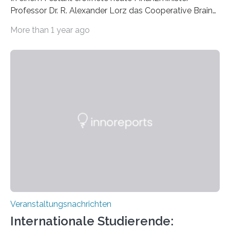
Professor Dr. R. Alexander Lorz das Cooperative Brain
Imaging Center (CoBIC) auf dem Campus Niederrad
More than 1 year ago
der Goethe-Universität Frankfurt. Das CoBIC ist eine
Kooperation der Goethe-Universität, des Max-Planck-
Instituts für empirische Ästhetik sowie des Ernst
Strüngmann Instituts. Es bietet den Forschenden
direkten Zugang zu einer Vielzahl hochmoderner
Spitzentechnologien, mit der die Funktionsweise des
Gehirns besser verstanden und innovative Therapien
für neurologische und psychiatrische Erkrankungen
entwickelt werden können. Die hochmodernen Geräte
sind eingebaut, die Büros sind eingerichtet…
Veranstaltungsnachrichten
Internationale Studierende: