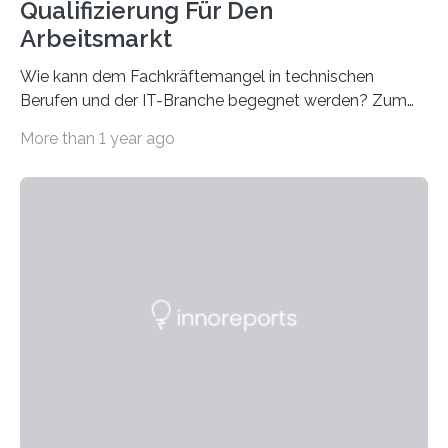
Qualifizierung Für Den
Arbeitsmarkt
Wie kann dem Fachkräftemangel in technischen
Berufen und der IT-Branche begegnet werden? Zum
Beispiel durch internationale Studierende, die an der
More than 1 year ago
Universität des Saarlandes und der Hochschule für
Technik und Wirtschaft des Saarlandes (htw saar) in
den MINT-Fächern ausgebildet werden und im
Anschluss in den hiesigen Arbeitsmarkt integriert
werden. Damit dies künftig noch besser gelingt, fördert
der Deutsche Akademische Austauschdienst beide
saarländischen Hochschulen im Gemeinschaftsprojekt
„QUAZAR“ mit insgesamt 1,15 Millionen Euro über vier
Jahre. Die Auftaktveranstaltung für das Förderprojekt
findet am…