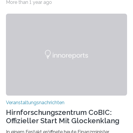
More than 1 year ago
„Microverse“ mit Arbeiten der Fotografin Kathrin
Linkersdorff eröffnet. Die gezeigten Fotografien sind
Momentaufnahmen, die den Verfallsprozess von
Pflanzen festhalten. Die Künstlerin setzt in den
großformatigen Bildern die Schönheit, das Werden und
Vergehen der Natur künstlerisch wirkungsvoll in Szene.
Künstlerisch-wissenschaftliche Kollaboration im HU-
Labor für Mikrobiologie Für das Projekt „Microverse“ hat
Kathrin Linkersdorff gemeinsam mit der Mikrobiologin
Prof. Dr. Regine Hengge vom…
Veranstaltungsnachrichten
Hirnforschungszentrum CoBIC:
Offizieller Start Mit Glockenklang
In einem Festakt eröffnete heute Finanzminister