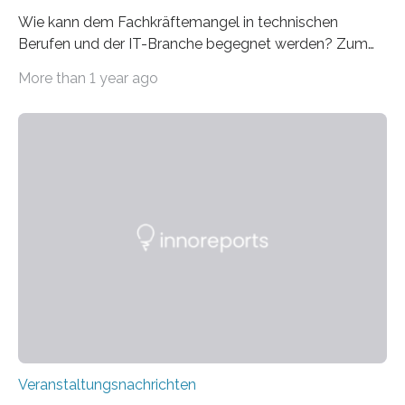
Wie kann dem Fachkräftemangel in technischen
Berufen und der IT-Branche begegnet werden? Zum
Beispiel durch internationale Studierende, die an der
More than 1 year ago
Universität des Saarlandes und der Hochschule für
Technik und Wirtschaft des Saarlandes (htw saar) in
den MINT-Fächern ausgebildet werden und im
Anschluss in den hiesigen Arbeitsmarkt integriert
werden. Damit dies künftig noch besser gelingt, fördert
der Deutsche Akademische Austauschdienst beide
saarländischen Hochschulen im Gemeinschaftsprojekt
„QUAZAR“ mit insgesamt 1,15 Millionen Euro über vier
Jahre. Die Auftaktveranstaltung für das Förderprojekt
findet am…
Veranstaltungsnachrichten