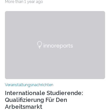
More than 1 year ago
der Goethe-Universität Frankfurt. Das CoBIC ist eine
Kooperation der Goethe-Universität, des Max-Planck-
Instituts für empirische Ästhetik sowie des Ernst
Strüngmann Instituts. Es bietet den Forschenden
direkten Zugang zu einer Vielzahl hochmoderner
Spitzentechnologien, mit der die Funktionsweise des
Gehirns besser verstanden und innovative Therapien
für neurologische und psychiatrische Erkrankungen
entwickelt werden können. Die hochmodernen Geräte
sind eingebaut, die Büros sind eingerichtet…
Veranstaltungsnachrichten
Internationale Studierende:
Qualifizierung Für Den
Arbeitsmarkt