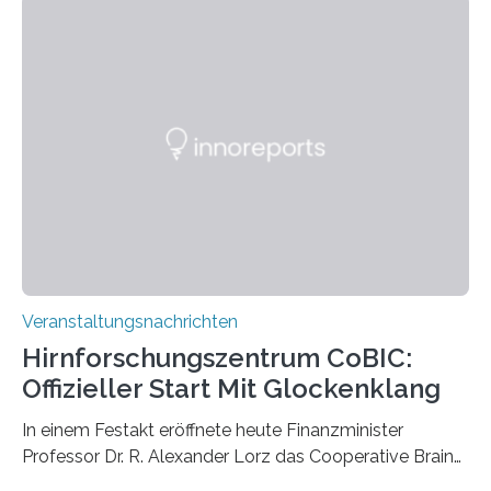
Momentaufnahmen, die den Verfallsprozess von
Pflanzen festhalten. Die Künstlerin setzt in den
großformatigen Bildern die Schönheit, das Werden und
Vergehen der Natur künstlerisch wirkungsvoll in Szene.
Künstlerisch-wissenschaftliche Kollaboration im HU-
Labor für Mikrobiologie Für das Projekt „Microverse“ hat
Kathrin Linkersdorff gemeinsam mit der Mikrobiologin
Prof. Dr. Regine Hengge vom…
Veranstaltungsnachrichten
Hirnforschungszentrum CoBIC:
Offizieller Start Mit Glockenklang
In einem Festakt eröffnete heute Finanzminister
Professor Dr. R. Alexander Lorz das Cooperative Brain
Imaging Center (CoBIC) auf dem Campus Niederrad