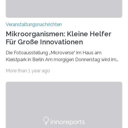
Veranstaltungsnachrichten
Mikroorganismen: Kleine Helfer
Für Große Innovationen
Die Fotoausstellung „Microverse“ im Haus am
Kleistpark in Berlin Am morgigen Donnerstag wird im
Haus am Kleistpark, Berlin-Schöneberg, die Ausstellung
More than 1 year ago
„Microverse“ mit Arbeiten der Fotografin Kathrin
Linkersdorff eröffnet. Die gezeigten Fotografien sind
Momentaufnahmen, die den Verfallsprozess von
Pflanzen festhalten. Die Künstlerin setzt in den
großformatigen Bildern die Schönheit, das Werden und
Vergehen der Natur künstlerisch wirkungsvoll in Szene.
Künstlerisch-wissenschaftliche Kollaboration im HU-
Labor für Mikrobiologie Für das Projekt „Microverse“ hat