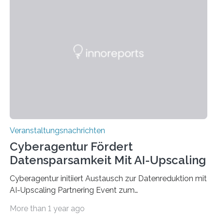
Anschluss in den hiesigen Arbeitsmarkt integriert
werden. Damit dies künftig noch besser gelingt, fördert
der Deutsche Akademische Austauschdienst beide
saarländischen Hochschulen im Gemeinschaftsprojekt
„QUAZAR“ mit insgesamt 1,15 Millionen Euro über vier
Jahre. Die Auftaktveranstaltung für das Förderprojekt
findet am…
Veranstaltungsnachrichten
Cyberagentur Fördert
Datensparsamkeit Mit AI-Upscaling
Cyberagentur initiiert Austausch zur Datenreduktion mit
AI-Upscaling Partnering Event zum
Forschungsprogramm DDK – Vernetzung für
More than 1 year ago
innovative DatenverarbeitungDie Agentur für