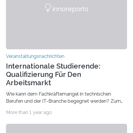
Gehirns besser verstanden und innovative Therapien
für neurologische und psychiatrische Erkrankungen
entwickelt werden können. Die hochmodernen Geräte
sind eingebaut, die Büros sind eingerichtet…
Veranstaltungsnachrichten
Internationale Studierende:
Qualifizierung Für Den
Arbeitsmarkt
Wie kann dem Fachkräftemangel in technischen
Berufen und der IT-Branche begegnet werden? Zum
Beispiel durch internationale Studierende, die an der
More than 1 year ago
Universität des Saarlandes und der Hochschule für
Technik und Wirtschaft des Saarlandes (htw saar) in
den MINT-Fächern ausgebildet werden und im