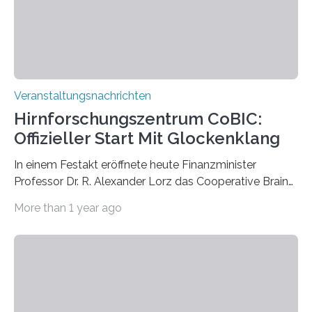
Kathrin Linkersdorff gemeinsam mit der Mikrobiologin
Prof. Dr. Regine Hengge vom…
Veranstaltungsnachrichten
Hirnforschungszentrum CoBIC:
Offizieller Start Mit Glockenklang
In einem Festakt eröffnete heute Finanzminister
Professor Dr. R. Alexander Lorz das Cooperative Brain
Imaging Center (CoBIC) auf dem Campus Niederrad
More than 1 year ago
der Goethe-Universität Frankfurt. Das CoBIC ist eine
Kooperation der Goethe-Universität, des Max-Planck-
Instituts für empirische Ästhetik sowie des Ernst
Strüngmann Instituts. Es bietet den Forschenden
direkten Zugang zu einer Vielzahl hochmoderner
Spitzentechnologien, mit der die Funktionsweise des