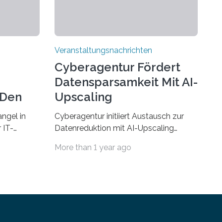
Veranstaltungsnachrichten
Cyberagentur Fördert
Datensparsamkeit Mit AI-
 Den
Upscaling
ngel in
Cyberagentur initiiert Austausch zur
 IT-
Datenreduktion mit AI-Upscaling
? Zum
Partnering Event zum
More than 1 year ago
Forschungsprogramm DDK –
rsität des
Vernetzung für innovative
ule für
DatenverarbeitungDie Agentur für
 Saarlandes
Innovation in der Cybersicherheit
ern
GmbH (Cyberagentur) lädt zum
Anschluss
virtuellen Partnering Event des