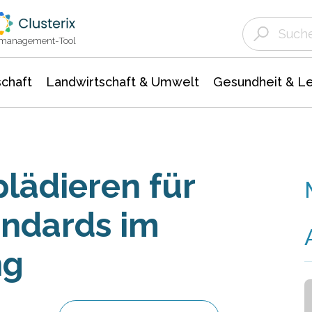
Landwirtschaft & Umwelt
Gesundheit &
Agrar- Forstwissenschaften
Unternehmensmeldungen
Biowissenschafte
Ökologie Umwelt- Naturschutz
ktmanagement-Tool
chaft
Landwirtschaft & Umwelt
Gesundheit & L
lädieren für
andards im
ng