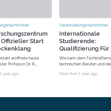
ungsnachrichten
Veranstaltungsnachrichten
rschungszentrum
Internationale
Offizieller Start
Studierende:
ockenklang
Qualifizierung Für
Arbeitsmarkt
estakt eröffnete heute
Wie kann dem Fachkräftema
ter Professor Dr. R.
technischen Berufen und der
Lorz das Cooperative Brain
Branche begegnet werden
1 year ago
More than 1 year ago
nter (CoBIC) auf dem
Beispiel durch internationale
ederrad der Goethe-
Studierende, die an der Unive
 Frankfurt. Das CoBIC ist
Saarlandes und der Hochsch
ration der Goethe-
Technik und Wirtschaft des
, des Max-Planck-Instituts
(htw saar) in den MINT-Fäch
sche Ästhetik sowie des Ernst
ausgebildet werden und im 