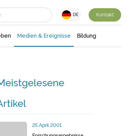
 Leben
Medien & Ereignisse
Interdisziplinäre Forschung
Veranstaltungsnachrichten
n Chemie
Gesellschaftswissenschaften
Kontakt
DE
eben
Medien & Ereignisse
Bildung
Meistgelesene
Artikel
25 April 2001
Forschungsergebnisse