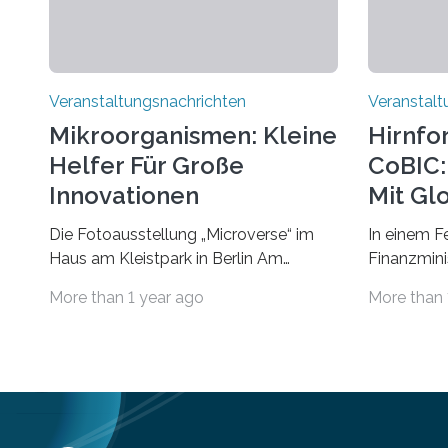
Veranstaltungsnachrichten
Veranstalt
Mikroorganismen: Kleine
Hirnfo
Helfer Für Große
CoBIC: 
Innovationen
Mit Gl
Die Fotoausstellung „Microverse“ im
In einem F
Haus am Kleistpark in Berlin Am
Finanzminis
morgigen Donnerstag wird im Haus am
Alexander 
More than 1 year ago
More than 
Kleistpark, Berlin-Schöneberg, die
Imaging Ce
Ausstellung „Microverse“ mit Arbeiten
Campus Ni
der Fotografin Kathrin Linkersdorff
Universität
eröffnet. Die gezeigten Fotografien sind
eine Koope
Momentaufnahmen, die den
Universität
Verfallsprozess von Pflanzen
für empiri