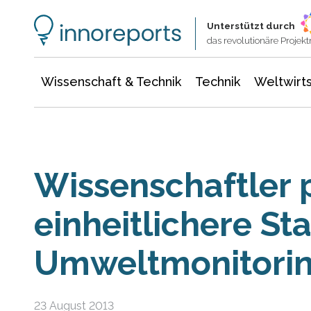
Wissenschaft & Technik
Informationstechnologie
Energie & Elektrotechnik
Unterstützt durch
das revolutionäre Proje
Wissenschaft & Technik
Technik
Weltwirts
Wissenschaftler p
einheitlichere St
Umweltmonitori
23 August 2013