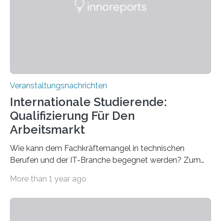
für neurologische und psychiatrische Erkrankungen
entwickelt werden können. Die hochmodernen Geräte
sind eingebaut, die Büros sind eingerichtet…
Veranstaltungsnachrichten
Internationale Studierende:
Qualifizierung Für Den
Arbeitsmarkt
Wie kann dem Fachkräftemangel in technischen
Berufen und der IT-Branche begegnet werden? Zum
Beispiel durch internationale Studierende, die an der
More than 1 year ago
Universität des Saarlandes und der Hochschule für
Technik und Wirtschaft des Saarlandes (htw saar) in
den MINT-Fächern ausgebildet werden und im
Anschluss in den hiesigen Arbeitsmarkt integriert