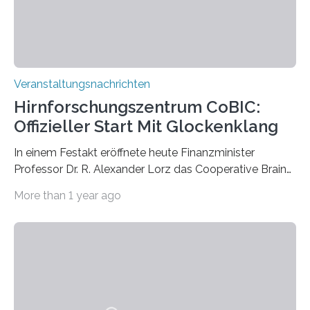
Prof. Dr. Regine Hengge vom…
Veranstaltungsnachrichten
Hirnforschungszentrum CoBIC:
Offizieller Start Mit Glockenklang
In einem Festakt eröffnete heute Finanzminister
Professor Dr. R. Alexander Lorz das Cooperative Brain
Imaging Center (CoBIC) auf dem Campus Niederrad
More than 1 year ago
der Goethe-Universität Frankfurt. Das CoBIC ist eine
Kooperation der Goethe-Universität, des Max-Planck-
Instituts für empirische Ästhetik sowie des Ernst
Strüngmann Instituts. Es bietet den Forschenden
direkten Zugang zu einer Vielzahl hochmoderner
Spitzentechnologien, mit der die Funktionsweise des
Gehirns besser verstanden und innovative Therapien