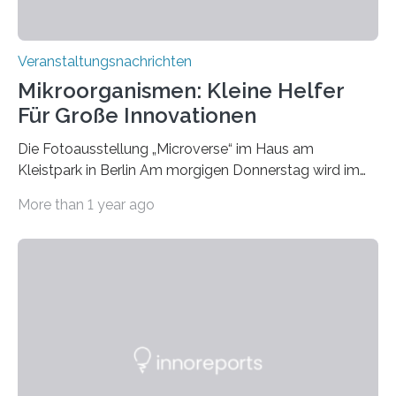
Veranstaltungsnachrichten
Mikroorganismen: Kleine Helfer
Für Große Innovationen
Die Fotoausstellung „Microverse“ im Haus am
Kleistpark in Berlin Am morgigen Donnerstag wird im
Haus am Kleistpark, Berlin-Schöneberg, die Ausstellung
More than 1 year ago
„Microverse“ mit Arbeiten der Fotografin Kathrin
Linkersdorff eröffnet. Die gezeigten Fotografien sind
Momentaufnahmen, die den Verfallsprozess von
Pflanzen festhalten. Die Künstlerin setzt in den
großformatigen Bildern die Schönheit, das Werden und
Vergehen der Natur künstlerisch wirkungsvoll in Szene.
Künstlerisch-wissenschaftliche Kollaboration im HU-
Labor für Mikrobiologie Für das Projekt „Microverse“ hat
Kathrin Linkersdorff gemeinsam mit der Mikrobiologin