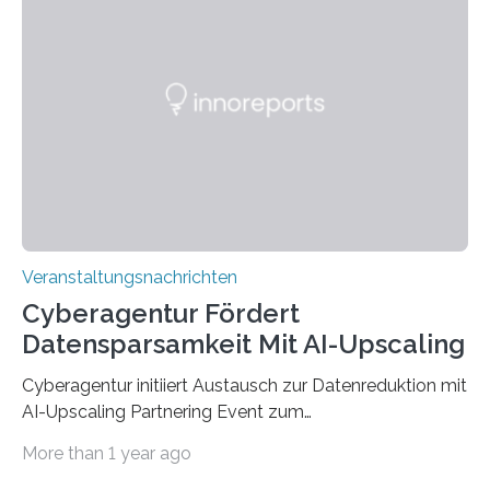
werden. Damit dies künftig noch besser gelingt, fördert
der Deutsche Akademische Austauschdienst beide
saarländischen Hochschulen im Gemeinschaftsprojekt
„QUAZAR“ mit insgesamt 1,15 Millionen Euro über vier
Jahre. Die Auftaktveranstaltung für das Förderprojekt
findet am…
Veranstaltungsnachrichten
Cyberagentur Fördert
Datensparsamkeit Mit AI-Upscaling
Cyberagentur initiiert Austausch zur Datenreduktion mit
AI-Upscaling Partnering Event zum
Forschungsprogramm DDK – Vernetzung für
More than 1 year ago
innovative DatenverarbeitungDie Agentur für