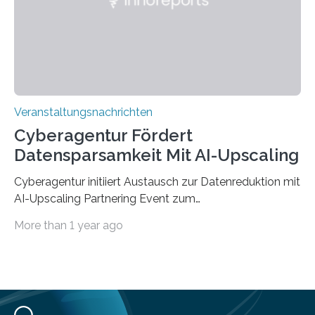
Jahre. Die Auftaktveranstaltung für das Förderprojekt
findet am…
Veranstaltungsnachrichten
Cyberagentur Fördert
Datensparsamkeit Mit AI-Upscaling
Cyberagentur initiiert Austausch zur Datenreduktion mit
AI-Upscaling Partnering Event zum
Forschungsprogramm DDK – Vernetzung für
More than 1 year ago
innovative DatenverarbeitungDie Agentur für
Innovation in der Cybersicherheit GmbH (Cyberagentur)
lädt zum virtuellen Partnering Event des
Forschungsprogramms DDK ein. Im Fokus steht die
Entwicklung von Technologien zur gezielten