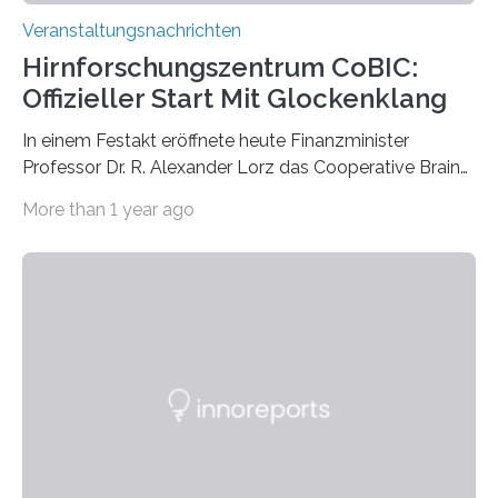
Veranstaltungsnachrichten
Hirnforschungszentrum CoBIC:
Offizieller Start Mit Glockenklang
In einem Festakt eröffnete heute Finanzminister
Professor Dr. R. Alexander Lorz das Cooperative Brain
Imaging Center (CoBIC) auf dem Campus Niederrad
More than 1 year ago
der Goethe-Universität Frankfurt. Das CoBIC ist eine
Kooperation der Goethe-Universität, des Max-Planck-
Instituts für empirische Ästhetik sowie des Ernst
Strüngmann Instituts. Es bietet den Forschenden
direkten Zugang zu einer Vielzahl hochmoderner
Spitzentechnologien, mit der die Funktionsweise des
Gehirns besser verstanden und innovative Therapien
für neurologische und psychiatrische Erkrankungen
entwickelt werden können. Die hochmodernen Geräte
sind eingebaut, die Büros sind eingerichtet…