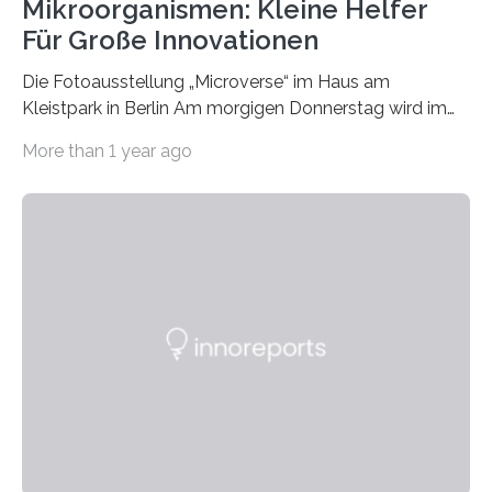
Mikroorganismen: Kleine Helfer
Für Große Innovationen
Die Fotoausstellung „Microverse“ im Haus am
Kleistpark in Berlin Am morgigen Donnerstag wird im
Haus am Kleistpark, Berlin-Schöneberg, die Ausstellung
More than 1 year ago
„Microverse“ mit Arbeiten der Fotografin Kathrin
Linkersdorff eröffnet. Die gezeigten Fotografien sind
Momentaufnahmen, die den Verfallsprozess von
Pflanzen festhalten. Die Künstlerin setzt in den
großformatigen Bildern die Schönheit, das Werden und
Vergehen der Natur künstlerisch wirkungsvoll in Szene.
Künstlerisch-wissenschaftliche Kollaboration im HU-
Labor für Mikrobiologie Für das Projekt „Microverse“ hat
Kathrin Linkersdorff gemeinsam mit der Mikrobiologin
Prof. Dr. Regine Hengge vom…