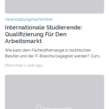
Veranstaltungsnachrichten
Internationale Studierende:
Qualifizierung Für Den
Arbeitsmarkt
Wie kann dem Fachkräftemangel in technischen
Berufen und der IT-Branche begegnet werden? Zum
Beispiel durch internationale Studierende, die an der
More than 1 year ago
Universität des Saarlandes und der Hochschule für
Technik und Wirtschaft des Saarlandes (htw saar) in
den MINT-Fächern ausgebildet werden und im
Anschluss in den hiesigen Arbeitsmarkt integriert
werden. Damit dies künftig noch besser gelingt, fördert
der Deutsche Akademische Austauschdienst beide
saarländischen Hochschulen im Gemeinschaftsprojekt
„QUAZAR“ mit insgesamt 1,15 Millionen Euro über vier