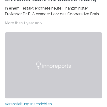
In einem Festakt eröffnete heute Finanzminister
Professor Dr. R. Alexander Lorz das Cooperative Brain
Imaging Center (CoBIC) auf dem Campus Niederrad
More than 1 year ago
der Goethe-Universität Frankfurt. Das CoBIC ist eine
Kooperation der Goethe-Universität, des Max-Planck-
Instituts für empirische Ästhetik sowie des Ernst
Strüngmann Instituts. Es bietet den Forschenden
direkten Zugang zu einer Vielzahl hochmoderner
Spitzentechnologien, mit der die Funktionsweise des
Gehirns besser verstanden und innovative Therapien
für neurologische und psychiatrische Erkrankungen
entwickelt werden können. Die hochmodernen Geräte
sind eingebaut, die Büros sind eingerichtet…
Veranstaltungsnachrichten