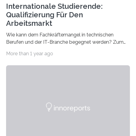
Internationale Studierende:
Qualifizierung Für Den
Arbeitsmarkt
Wie kann dem Fachkräftemangel in technischen
Berufen und der IT-Branche begegnet werden? Zum
Beispiel durch internationale Studierende, die an der
More than 1 year ago
Universität des Saarlandes und der Hochschule für
Technik und Wirtschaft des Saarlandes (htw saar) in
den MINT-Fächern ausgebildet werden und im
Anschluss in den hiesigen Arbeitsmarkt integriert
werden. Damit dies künftig noch besser gelingt, fördert
der Deutsche Akademische Austauschdienst beide
saarländischen Hochschulen im Gemeinschaftsprojekt
„QUAZAR“ mit insgesamt 1,15 Millionen Euro über vier
Jahre. Die Auftaktveranstaltung für das Förderprojekt
findet am…