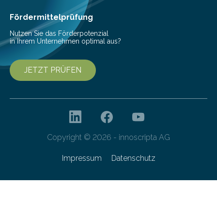
Cyberagentur organisiert am 25. März 2025, von 14:00
bis 16:00 Uhr, ein virtuelles Partnering Event zum
Fördermittelprüfung
Forschungsprogramm „Datenrekonstruktion…
Nutzen Sie das Förderpotenzial
in Ihrem Unternehmen optimal aus?
JETZT PRÜFEN
Copyright © 2026 - innoscripta AG
Impressum
Datenschutz