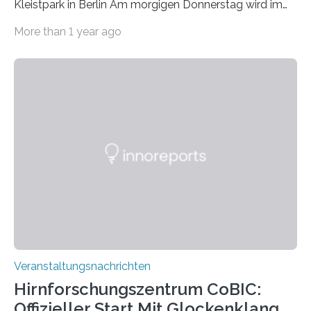
Kleistpark in Berlin Am morgigen Donnerstag wird im
Haus am Kleistpark, Berlin-Schöneberg, die Ausstellung
More than 1 year ago
„Microverse“ mit Arbeiten der Fotografin Kathrin
Linkersdorff eröffnet. Die gezeigten Fotografien sind
Momentaufnahmen, die den Verfallsprozess von
Pflanzen festhalten. Die Künstlerin setzt in den
großformatigen Bildern die Schönheit, das Werden und
Vergehen der Natur künstlerisch wirkungsvoll in Szene.
Künstlerisch-wissenschaftliche Kollaboration im HU-
Labor für Mikrobiologie Für das Projekt „Microverse“ hat
Kathrin Linkersdorff gemeinsam mit der Mikrobiologin
Prof. Dr. Regine Hengge vom…
Veranstaltungsnachrichten
Hirnforschungszentrum CoBIC:
Offizieller Start Mit Glockenklang