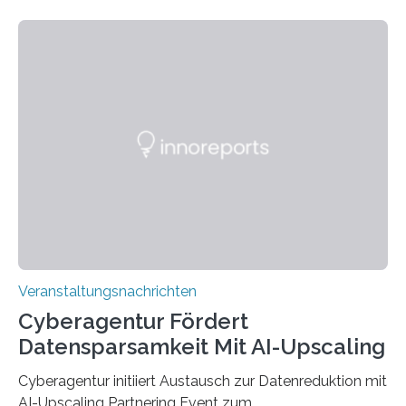
Technik und Wirtschaft des Saarlandes (htw saar) in
den MINT-Fächern ausgebildet werden und im
Anschluss in den hiesigen Arbeitsmarkt integriert
werden. Damit dies künftig noch besser gelingt, fördert
der Deutsche Akademische Austauschdienst beide
saarländischen Hochschulen im Gemeinschaftsprojekt
„QUAZAR“ mit insgesamt 1,15 Millionen Euro über vier
Jahre. Die Auftaktveranstaltung für das Förderprojekt
findet am…
Veranstaltungsnachrichten
Cyberagentur Fördert
Datensparsamkeit Mit AI-Upscaling
Cyberagentur initiiert Austausch zur Datenreduktion mit
AI-Upscaling Partnering Event zum