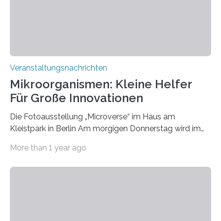
Veranstaltungsnachrichten
Mikroorganismen: Kleine Helfer
Für Große Innovationen
Die Fotoausstellung „Microverse“ im Haus am
Kleistpark in Berlin Am morgigen Donnerstag wird im
Haus am Kleistpark, Berlin-Schöneberg, die Ausstellung
More than 1 year ago
„Microverse“ mit Arbeiten der Fotografin Kathrin
Linkersdorff eröffnet. Die gezeigten Fotografien sind
Momentaufnahmen, die den Verfallsprozess von
Pflanzen festhalten. Die Künstlerin setzt in den
großformatigen Bildern die Schönheit, das Werden und
Vergehen der Natur künstlerisch wirkungsvoll in Szene.