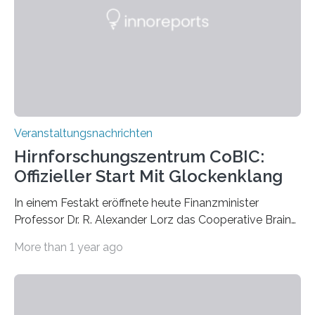
Künstlerisch-wissenschaftliche Kollaboration im HU-
Labor für Mikrobiologie Für das Projekt „Microverse“ hat
Kathrin Linkersdorff gemeinsam mit der Mikrobiologin
Prof. Dr. Regine Hengge vom…
Veranstaltungsnachrichten
Hirnforschungszentrum CoBIC:
Offizieller Start Mit Glockenklang
In einem Festakt eröffnete heute Finanzminister
Professor Dr. R. Alexander Lorz das Cooperative Brain
Imaging Center (CoBIC) auf dem Campus Niederrad
More than 1 year ago
der Goethe-Universität Frankfurt. Das CoBIC ist eine
Kooperation der Goethe-Universität, des Max-Planck-
Instituts für empirische Ästhetik sowie des Ernst
Strüngmann Instituts. Es bietet den Forschenden