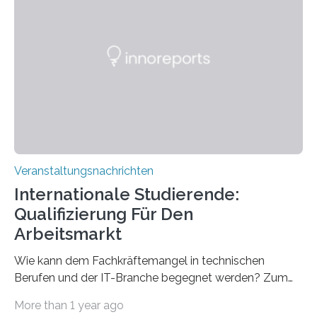
direkten Zugang zu einer Vielzahl hochmoderner
Spitzentechnologien, mit der die Funktionsweise des
Gehirns besser verstanden und innovative Therapien
für neurologische und psychiatrische Erkrankungen
entwickelt werden können. Die hochmodernen Geräte
sind eingebaut, die Büros sind eingerichtet…
Veranstaltungsnachrichten
Internationale Studierende:
Qualifizierung Für Den
Arbeitsmarkt
Wie kann dem Fachkräftemangel in technischen
Berufen und der IT-Branche begegnet werden? Zum
Beispiel durch internationale Studierende, die an der
More than 1 year ago
Universität des Saarlandes und der Hochschule für