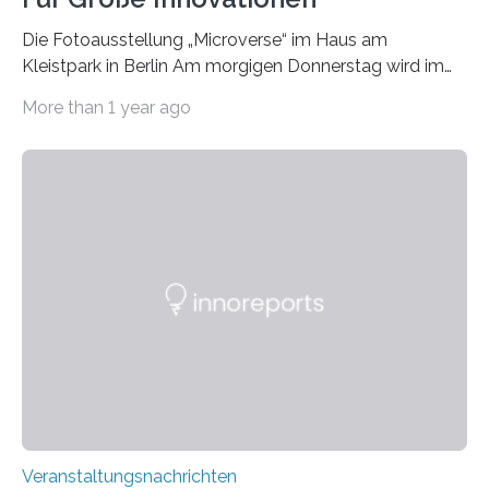
Die Fotoausstellung „Microverse“ im Haus am
Kleistpark in Berlin Am morgigen Donnerstag wird im
Haus am Kleistpark, Berlin-Schöneberg, die Ausstellung
More than 1 year ago
„Microverse“ mit Arbeiten der Fotografin Kathrin
Linkersdorff eröffnet. Die gezeigten Fotografien sind
Momentaufnahmen, die den Verfallsprozess von
Pflanzen festhalten. Die Künstlerin setzt in den
großformatigen Bildern die Schönheit, das Werden und
Vergehen der Natur künstlerisch wirkungsvoll in Szene.
Künstlerisch-wissenschaftliche Kollaboration im HU-
Labor für Mikrobiologie Für das Projekt „Microverse“ hat
Kathrin Linkersdorff gemeinsam mit der Mikrobiologin
Prof. Dr. Regine Hengge vom…
Veranstaltungsnachrichten