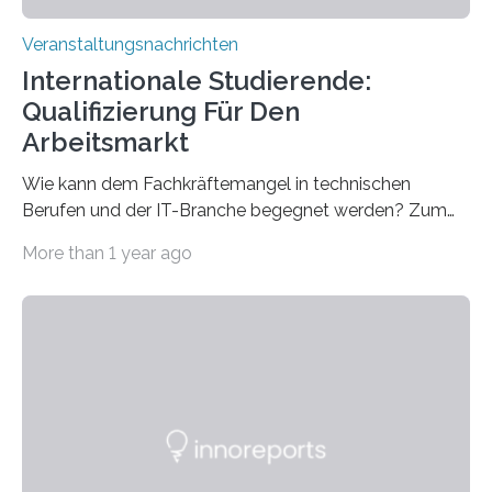
Veranstaltungsnachrichten
Internationale Studierende:
Qualifizierung Für Den
Arbeitsmarkt
Wie kann dem Fachkräftemangel in technischen
Berufen und der IT-Branche begegnet werden? Zum
Beispiel durch internationale Studierende, die an der
More than 1 year ago
Universität des Saarlandes und der Hochschule für
Technik und Wirtschaft des Saarlandes (htw saar) in
den MINT-Fächern ausgebildet werden und im
Anschluss in den hiesigen Arbeitsmarkt integriert
werden. Damit dies künftig noch besser gelingt, fördert
der Deutsche Akademische Austauschdienst beide
saarländischen Hochschulen im Gemeinschaftsprojekt
„QUAZAR“ mit insgesamt 1,15 Millionen Euro über vier
Jahre. Die Auftaktveranstaltung für das Förderprojekt