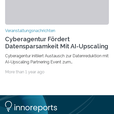
findet am…
Veranstaltungsnachrichten
Cyberagentur Fördert
Datensparsamkeit Mit AI-Upscaling
Cyberagentur initiiert Austausch zur Datenreduktion mit
AI-Upscaling Partnering Event zum
Forschungsprogramm DDK – Vernetzung für
More than 1 year ago
innovative DatenverarbeitungDie Agentur für
Innovation in der Cybersicherheit GmbH (Cyberagentur)
lädt zum virtuellen Partnering Event des
Forschungsprogramms DDK ein. Im Fokus steht die
Entwicklung von Technologien zur gezielten
Datenreduktion und Rekonstruktion in schwierigen
Kommunikationsumgebungen. Das Event dient der