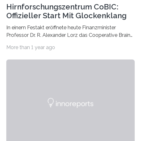
Hirnforschungszentrum CoBIC:
Offizieller Start Mit Glockenklang
In einem Festakt eröffnete heute Finanzminister
Professor Dr. R. Alexander Lorz das Cooperative Brain
Imaging Center (CoBIC) auf dem Campus Niederrad
More than 1 year ago
der Goethe-Universität Frankfurt. Das CoBIC ist eine
Kooperation der Goethe-Universität, des Max-Planck-
Instituts für empirische Ästhetik sowie des Ernst
Strüngmann Instituts. Es bietet den Forschenden
direkten Zugang zu einer Vielzahl hochmoderner
Spitzentechnologien, mit der die Funktionsweise des
Gehirns besser verstanden und innovative Therapien
für neurologische und psychiatrische Erkrankungen
entwickelt werden können. Die hochmodernen Geräte
sind eingebaut, die Büros sind eingerichtet…