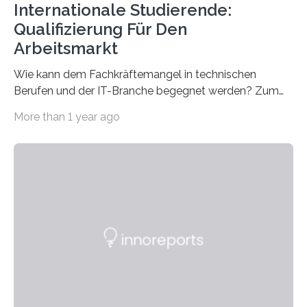
Internationale Studierende:
Qualifizierung Für Den
Arbeitsmarkt
Wie kann dem Fachkräftemangel in technischen
Berufen und der IT-Branche begegnet werden? Zum
Beispiel durch internationale Studierende, die an der
More than 1 year ago
Universität des Saarlandes und der Hochschule für
Technik und Wirtschaft des Saarlandes (htw saar) in
den MINT-Fächern ausgebildet werden und im
Anschluss in den hiesigen Arbeitsmarkt integriert
werden. Damit dies künftig noch besser gelingt, fördert
der Deutsche Akademische Austauschdienst beide
saarländischen Hochschulen im Gemeinschaftsprojekt
„QUAZAR“ mit insgesamt 1,15 Millionen Euro über vier
Jahre. Die Auftaktveranstaltung für das Förderprojekt
findet am…