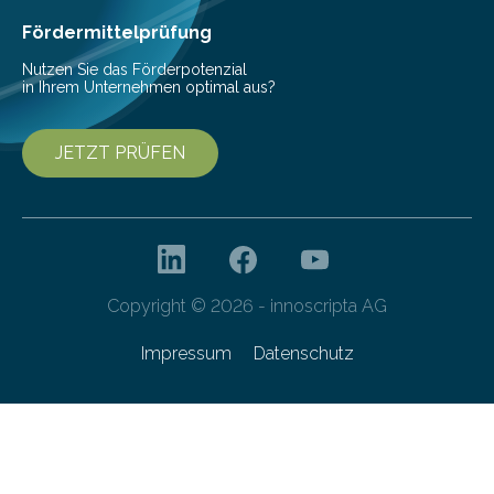
Cyberagentur organisiert am 25. März 2025, von 14:00
bis 16:00 Uhr, ein virtuelles Partnering Event zum
Fördermittelprüfung
Forschungsprogramm „Datenrekonstruktion…
Nutzen Sie das Förderpotenzial
in Ihrem Unternehmen optimal aus?
JETZT PRÜFEN
Copyright © 2026 - innoscripta AG
Impressum
Datenschutz