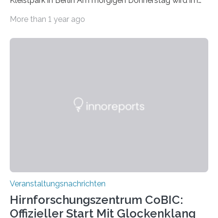
Kleistpark in Berlin Am morgigen Donnerstag wird im
Haus am Kleistpark, Berlin-Schöneberg, die Ausstellung
More than 1 year ago
„Microverse“ mit Arbeiten der Fotografin Kathrin
Linkersdorff eröffnet. Die gezeigten Fotografien sind
Momentaufnahmen, die den Verfallsprozess von
Pflanzen festhalten. Die Künstlerin setzt in den
großformatigen Bildern die Schönheit, das Werden und
Vergehen der Natur künstlerisch wirkungsvoll in Szene.
Künstlerisch-wissenschaftliche Kollaboration im HU-
Labor für Mikrobiologie Für das Projekt „Microverse“ hat
Kathrin Linkersdorff gemeinsam mit der Mikrobiologin
Prof. Dr. Regine Hengge vom…
Veranstaltungsnachrichten
Hirnforschungszentrum CoBIC:
Offizieller Start Mit Glockenklang