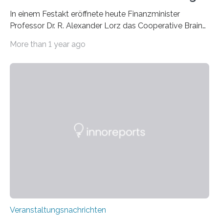
In einem Festakt eröffnete heute Finanzminister
Professor Dr. R. Alexander Lorz das Cooperative Brain
Imaging Center (CoBIC) auf dem Campus Niederrad
More than 1 year ago
der Goethe-Universität Frankfurt. Das CoBIC ist eine
Kooperation der Goethe-Universität, des Max-Planck-
Instituts für empirische Ästhetik sowie des Ernst
Strüngmann Instituts. Es bietet den Forschenden
direkten Zugang zu einer Vielzahl hochmoderner
Spitzentechnologien, mit der die Funktionsweise des
Gehirns besser verstanden und innovative Therapien
für neurologische und psychiatrische Erkrankungen
entwickelt werden können. Die hochmodernen Geräte
sind eingebaut, die Büros sind eingerichtet…
Veranstaltungsnachrichten