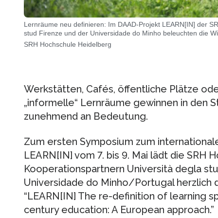
Lernräume neu definieren: Im DAAD-Projekt LEARN[IN] der SRH
stud Firenze und der Universidade do Minho beleuchten die W
SRH Hochschule Heidelberg
Werkstätten, Cafés, öffentliche Plätze ode
„informelle“ Lernräume gewinnen in den S
zunehmend an Bedeutung.
Zum ersten Symposium zum internationalen
LEARN[IN] vom 7. bis 9. Mai lädt die SRH 
Kooperationspartnern Università degla stud
Universidade do Minho/Portugal herzlich die
“LEARN[IN] The re-definition of learning sp
century education: A European approach.”