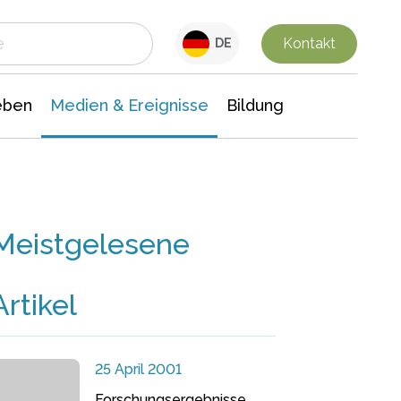
 Leben
Medien & Ereignisse
Interdisziplinäre Forschung
Veranstaltungsnachrichten
n Chemie
Gesellschaftswissenschaften
Kontakt
DE
eben
Medien & Ereignisse
Bildung
Meistgelesene
Artikel
25 April 2001
Forschungsergebnisse