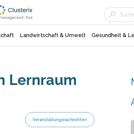
Landwirtschaft & Umwelt
Gesundheit &
Agrar- Forstwissenschaften
Unternehmensmeldungen
Biowissenschafte
Ökologie Umwelt- Naturschutz
ktmanagement-Tool
chaft
Landwirtschaft & Umwelt
Gesundheit & L
um Lernraum
Veranstaltungsnachrichten