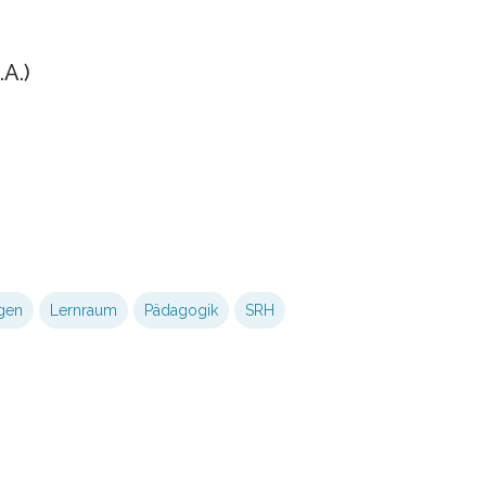
A.)
gen
Lernraum
Pädagogik
SRH