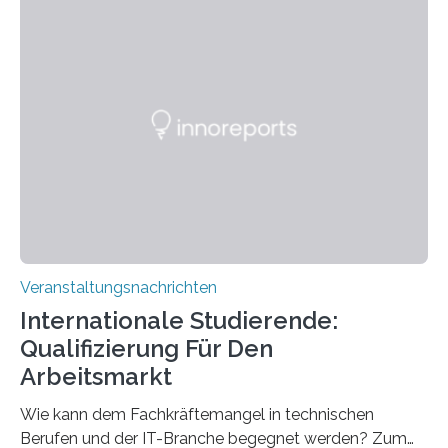
Instituts für empirische Ästhetik sowie des Ernst
Strüngmann Instituts. Es bietet den Forschenden
direkten Zugang zu einer Vielzahl hochmoderner
Spitzentechnologien, mit der die Funktionsweise des
Gehirns besser verstanden und innovative Therapien
für neurologische und psychiatrische Erkrankungen
entwickelt werden können. Die hochmodernen Geräte
sind eingebaut, die Büros sind eingerichtet…
Veranstaltungsnachrichten
Internationale Studierende:
Qualifizierung Für Den
Arbeitsmarkt
Wie kann dem Fachkräftemangel in technischen
Berufen und der IT-Branche begegnet werden? Zum