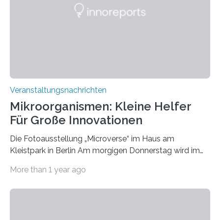
Veranstaltungsnachrichten
Mikroorganismen: Kleine Helfer
Für Große Innovationen
Die Fotoausstellung „Microverse“ im Haus am
Kleistpark in Berlin Am morgigen Donnerstag wird im
Haus am Kleistpark, Berlin-Schöneberg, die Ausstellung
More than 1 year ago
„Microverse“ mit Arbeiten der Fotografin Kathrin
Linkersdorff eröffnet. Die gezeigten Fotografien sind
Momentaufnahmen, die den Verfallsprozess von
Pflanzen festhalten. Die Künstlerin setzt in den