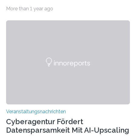
Beispiel durch internationale Studierende, die an der
More than 1 year ago
Universität des Saarlandes und der Hochschule für
Technik und Wirtschaft des Saarlandes (htw saar) in
den MINT-Fächern ausgebildet werden und im
Anschluss in den hiesigen Arbeitsmarkt integriert
werden. Damit dies künftig noch besser gelingt, fördert
der Deutsche Akademische Austauschdienst beide
saarländischen Hochschulen im Gemeinschaftsprojekt
„QUAZAR“ mit insgesamt 1,15 Millionen Euro über vier
Jahre. Die Auftaktveranstaltung für das Förderprojekt
findet am…
Veranstaltungsnachrichten
Cyberagentur Fördert
Datensparsamkeit Mit AI-Upscaling