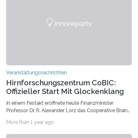
großformatigen Bildern die Schönheit, das Werden und
Vergehen der Natur künstlerisch wirkungsvoll in Szene.
Künstlerisch-wissenschaftliche Kollaboration im HU-
Labor für Mikrobiologie Für das Projekt „Microverse“ hat
Kathrin Linkersdorff gemeinsam mit der Mikrobiologin
Prof. Dr. Regine Hengge vom…
Veranstaltungsnachrichten
Hirnforschungszentrum CoBIC:
Offizieller Start Mit Glockenklang
In einem Festakt eröffnete heute Finanzminister
Professor Dr. R. Alexander Lorz das Cooperative Brain
Imaging Center (CoBIC) auf dem Campus Niederrad
More than 1 year ago
der Goethe-Universität Frankfurt. Das CoBIC ist eine
Kooperation der Goethe-Universität, des Max-Planck-