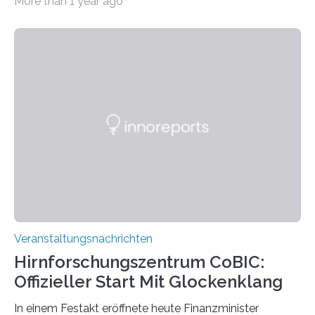
More than 1 year ago
„Microverse“ mit Arbeiten der Fotografin Kathrin
Linkersdorff eröffnet. Die gezeigten Fotografien sind
Momentaufnahmen, die den Verfallsprozess von
Pflanzen festhalten. Die Künstlerin setzt in den
großformatigen Bildern die Schönheit, das Werden und
Vergehen der Natur künstlerisch wirkungsvoll in Szene.
Künstlerisch-wissenschaftliche Kollaboration im HU-
Labor für Mikrobiologie Für das Projekt „Microverse“ hat
Kathrin Linkersdorff gemeinsam mit der Mikrobiologin
Prof. Dr. Regine Hengge vom…
Veranstaltungsnachrichten
Hirnforschungszentrum CoBIC:
Offizieller Start Mit Glockenklang
In einem Festakt eröffnete heute Finanzminister