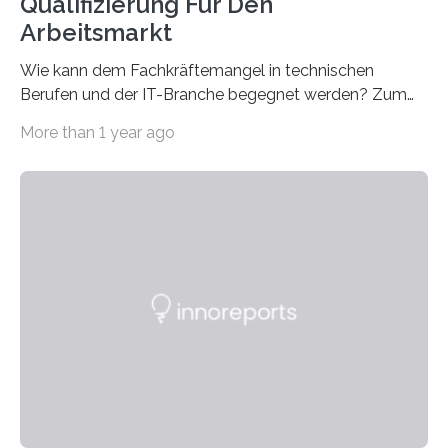
Qualifizierung Für Den
Arbeitsmarkt
Wie kann dem Fachkräftemangel in technischen
Berufen und der IT-Branche begegnet werden? Zum
Beispiel durch internationale Studierende, die an der
More than 1 year ago
Universität des Saarlandes und der Hochschule für
Technik und Wirtschaft des Saarlandes (htw saar) in
den MINT-Fächern ausgebildet werden und im
Anschluss in den hiesigen Arbeitsmarkt integriert
werden. Damit dies künftig noch besser gelingt, fördert
der Deutsche Akademische Austauschdienst beide
saarländischen Hochschulen im Gemeinschaftsprojekt
„QUAZAR“ mit insgesamt 1,15 Millionen Euro über vier
Jahre. Die Auftaktveranstaltung für das Förderprojekt
findet am…