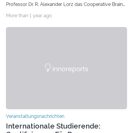
Professor Dr. R. Alexander Lorz das Cooperative Brain
Imaging Center (CoBIC) auf dem Campus Niederrad
More than 1 year ago
der Goethe-Universität Frankfurt. Das CoBIC ist eine
Kooperation der Goethe-Universität, des Max-Planck-
Instituts für empirische Ästhetik sowie des Ernst
Strüngmann Instituts. Es bietet den Forschenden
direkten Zugang zu einer Vielzahl hochmoderner
Spitzentechnologien, mit der die Funktionsweise des
Gehirns besser verstanden und innovative Therapien
für neurologische und psychiatrische Erkrankungen
entwickelt werden können. Die hochmodernen Geräte
sind eingebaut, die Büros sind eingerichtet…
Veranstaltungsnachrichten
Internationale Studierende: