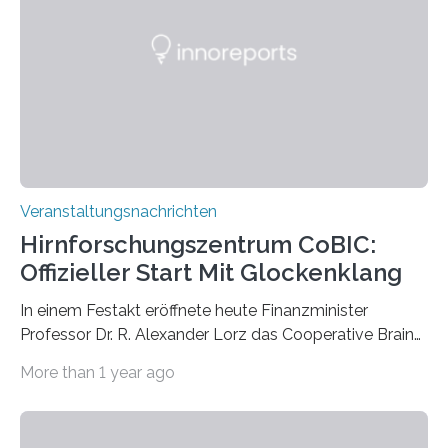
Vergehen der Natur künstlerisch wirkungsvoll in Szene.
Künstlerisch-wissenschaftliche Kollaboration im HU-
Labor für Mikrobiologie Für das Projekt „Microverse“ hat
Kathrin Linkersdorff gemeinsam mit der Mikrobiologin
Prof. Dr. Regine Hengge vom…
Veranstaltungsnachrichten
Hirnforschungszentrum CoBIC:
Offizieller Start Mit Glockenklang
In einem Festakt eröffnete heute Finanzminister
Professor Dr. R. Alexander Lorz das Cooperative Brain
Imaging Center (CoBIC) auf dem Campus Niederrad
More than 1 year ago
der Goethe-Universität Frankfurt. Das CoBIC ist eine
Kooperation der Goethe-Universität, des Max-Planck-
Instituts für empirische Ästhetik sowie des Ernst