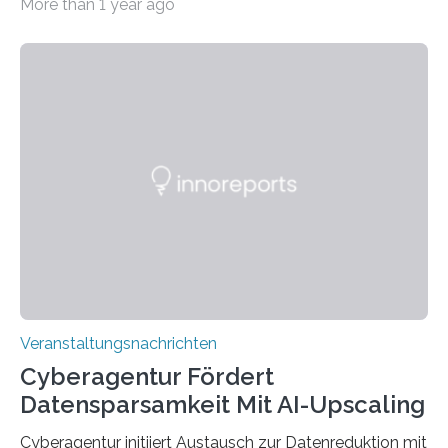
More than 1 year ago
Universität des Saarlandes und der Hochschule für
Technik und Wirtschaft des Saarlandes (htw saar) in
den MINT-Fächern ausgebildet werden und im
Anschluss in den hiesigen Arbeitsmarkt integriert
werden. Damit dies künftig noch besser gelingt, fördert
der Deutsche Akademische Austauschdienst beide
saarländischen Hochschulen im Gemeinschaftsprojekt
„QUAZAR“ mit insgesamt 1,15 Millionen Euro über vier
Jahre. Die Auftaktveranstaltung für das Förderprojekt
findet am…
Veranstaltungsnachrichten
Cyberagentur Fördert
Datensparsamkeit Mit AI-Upscaling
Cyberagentur initiiert Austausch zur Datenreduktion mit