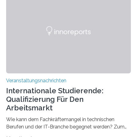
Strüngmann Instituts. Es bietet den Forschenden
direkten Zugang zu einer Vielzahl hochmoderner
Spitzentechnologien, mit der die Funktionsweise des
Gehirns besser verstanden und innovative Therapien
für neurologische und psychiatrische Erkrankungen
entwickelt werden können. Die hochmodernen Geräte
sind eingebaut, die Büros sind eingerichtet…
Veranstaltungsnachrichten
Internationale Studierende:
Qualifizierung Für Den
Arbeitsmarkt
Wie kann dem Fachkräftemangel in technischen
Berufen und der IT-Branche begegnet werden? Zum
Beispiel durch internationale Studierende, die an der