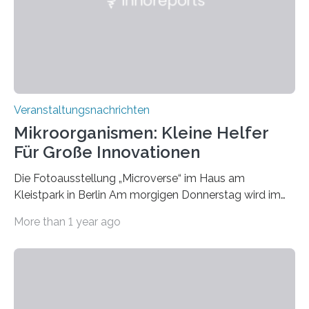
Veranstaltungsnachrichten
Mikroorganismen: Kleine Helfer
Für Große Innovationen
Die Fotoausstellung „Microverse“ im Haus am
Kleistpark in Berlin Am morgigen Donnerstag wird im
Haus am Kleistpark, Berlin-Schöneberg, die Ausstellung
More than 1 year ago
„Microverse“ mit Arbeiten der Fotografin Kathrin
Linkersdorff eröffnet. Die gezeigten Fotografien sind
Momentaufnahmen, die den Verfallsprozess von
Pflanzen festhalten. Die Künstlerin setzt in den
großformatigen Bildern die Schönheit, das Werden und