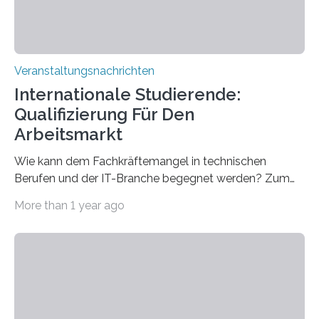
Veranstaltungsnachrichten
Internationale Studierende:
Qualifizierung Für Den
Arbeitsmarkt
Wie kann dem Fachkräftemangel in technischen
Berufen und der IT-Branche begegnet werden? Zum
Beispiel durch internationale Studierende, die an der
More than 1 year ago
Universität des Saarlandes und der Hochschule für
Technik und Wirtschaft des Saarlandes (htw saar) in
den MINT-Fächern ausgebildet werden und im
Anschluss in den hiesigen Arbeitsmarkt integriert
werden. Damit dies künftig noch besser gelingt, fördert
der Deutsche Akademische Austauschdienst beide
saarländischen Hochschulen im Gemeinschaftsprojekt