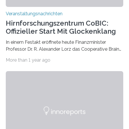
Veranstaltungsnachrichten
Hirnforschungszentrum CoBIC:
Offizieller Start Mit Glockenklang
In einem Festakt eröffnete heute Finanzminister
Professor Dr. R. Alexander Lorz das Cooperative Brain
Imaging Center (CoBIC) auf dem Campus Niederrad
More than 1 year ago
der Goethe-Universität Frankfurt. Das CoBIC ist eine
Kooperation der Goethe-Universität, des Max-Planck-
Instituts für empirische Ästhetik sowie des Ernst
Strüngmann Instituts. Es bietet den Forschenden
direkten Zugang zu einer Vielzahl hochmoderner
Spitzentechnologien, mit der die Funktionsweise des
Gehirns besser verstanden und innovative Therapien
für neurologische und psychiatrische Erkrankungen
entwickelt werden können. Die hochmodernen Geräte
sind eingebaut, die Büros sind eingerichtet…