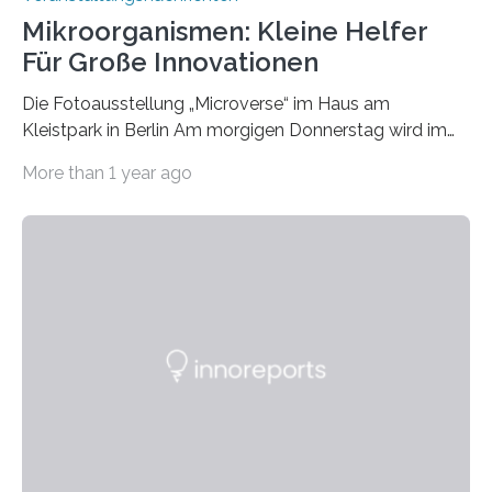
Mikroorganismen: Kleine Helfer
Für Große Innovationen
Die Fotoausstellung „Microverse“ im Haus am
Kleistpark in Berlin Am morgigen Donnerstag wird im
Haus am Kleistpark, Berlin-Schöneberg, die Ausstellung
More than 1 year ago
„Microverse“ mit Arbeiten der Fotografin Kathrin
Linkersdorff eröffnet. Die gezeigten Fotografien sind
Momentaufnahmen, die den Verfallsprozess von
Pflanzen festhalten. Die Künstlerin setzt in den
großformatigen Bildern die Schönheit, das Werden und
Vergehen der Natur künstlerisch wirkungsvoll in Szene.
Künstlerisch-wissenschaftliche Kollaboration im HU-
Labor für Mikrobiologie Für das Projekt „Microverse“ hat
Kathrin Linkersdorff gemeinsam mit der Mikrobiologin
Prof. Dr. Regine Hengge vom…