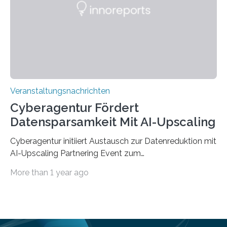
„QUAZAR“ mit insgesamt 1,15 Millionen Euro über vier
Jahre. Die Auftaktveranstaltung für das Förderprojekt
findet am…
Veranstaltungsnachrichten
Cyberagentur Fördert
Datensparsamkeit Mit AI-Upscaling
Cyberagentur initiiert Austausch zur Datenreduktion mit
AI-Upscaling Partnering Event zum
Forschungsprogramm DDK – Vernetzung für
More than 1 year ago
innovative DatenverarbeitungDie Agentur für
Innovation in der Cybersicherheit GmbH (Cyberagentur)
lädt zum virtuellen Partnering Event des
Forschungsprogramms DDK ein. Im Fokus steht die
Entwicklung von Technologien zur gezielten