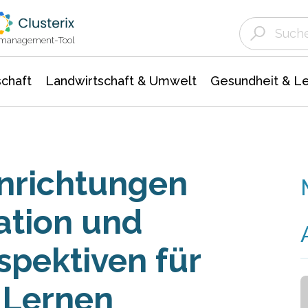
Landwirtschaft & Umwelt
Gesundheit &
Agrar- Forstwissenschaften
Unternehmensmeldungen
Biowissenschafte
Ökologie Umwelt- Naturschutz
ktmanagement-Tool
chaft
Landwirtschaft & Umwelt
Gesundheit & L
nrichtungen
ation und
spektiven für
 Lernen