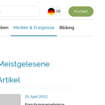
 Leben
Medien & Ereignisse
Interdisziplinäre Forschung
Veranstaltungsnachrichten
n Chemie
Gesellschaftswissenschaften
Kontakt
DE
eben
Medien & Ereignisse
Bildung
Meistgelesene
Artikel
25 April 2001
Forschungsergebnisse