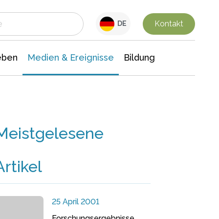
 Leben
Medien & Ereignisse
Interdisziplinäre Forschung
Veranstaltungsnachrichten
n Chemie
Gesellschaftswissenschaften
Kontakt
DE
eben
Medien & Ereignisse
Bildung
Meistgelesene
Artikel
25 April 2001
Forschungsergebnisse