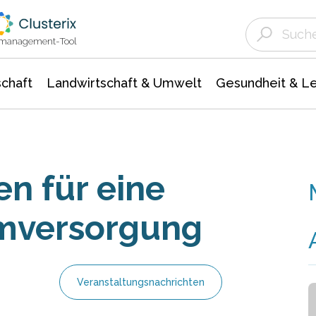
Landwirtschaft & Umwelt
Gesundheit &
Agrar- Forstwissenschaften
Unternehmensmeldungen
Biowissenschafte
Ökologie Umwelt- Naturschutz
ktmanagement-Tool
chaft
Landwirtschaft & Umwelt
Gesundheit & L
n für eine
omversorgung
Veranstaltungsnachrichten