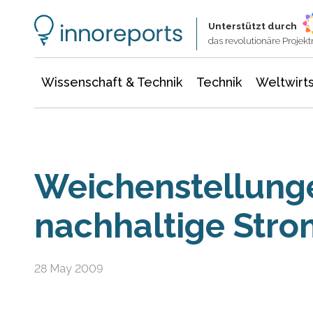
Wissenschaft & Technik
Informationstechnologie
Energie & Elektrotechnik
Unterstützt durch
das revolutionäre Proje
Wissenschaft & Technik
Technik
Weltwirts
Weichenstellunge
nachhaltige Str
28 May 2009