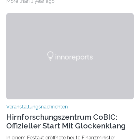
More than 1 year ago
„Microverse“ mit Arbeiten der Fotografin Kathrin
Linkersdorff eröffnet. Die gezeigten Fotografien sind
Momentaufnahmen, die den Verfallsprozess von
Pflanzen festhalten. Die Künstlerin setzt in den
großformatigen Bildern die Schönheit, das Werden und
Vergehen der Natur künstlerisch wirkungsvoll in Szene.
Künstlerisch-wissenschaftliche Kollaboration im HU-
Labor für Mikrobiologie Für das Projekt „Microverse“ hat
Kathrin Linkersdorff gemeinsam mit der Mikrobiologin
Prof. Dr. Regine Hengge vom…
Veranstaltungsnachrichten
Hirnforschungszentrum CoBIC:
Offizieller Start Mit Glockenklang
In einem Festakt eröffnete heute Finanzminister