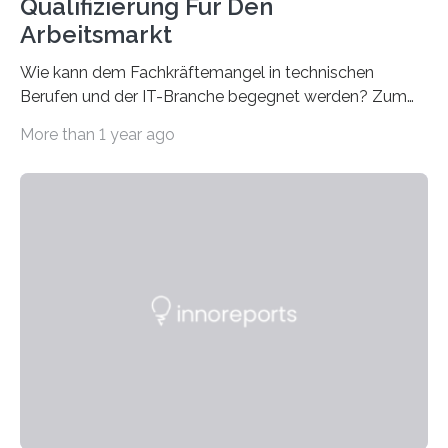
Qualifizierung Für Den
Arbeitsmarkt
Wie kann dem Fachkräftemangel in technischen
Berufen und der IT-Branche begegnet werden? Zum
Beispiel durch internationale Studierende, die an der
More than 1 year ago
Universität des Saarlandes und der Hochschule für
Technik und Wirtschaft des Saarlandes (htw saar) in
den MINT-Fächern ausgebildet werden und im
Anschluss in den hiesigen Arbeitsmarkt integriert
werden. Damit dies künftig noch besser gelingt, fördert
der Deutsche Akademische Austauschdienst beide
saarländischen Hochschulen im Gemeinschaftsprojekt
„QUAZAR“ mit insgesamt 1,15 Millionen Euro über vier
Jahre. Die Auftaktveranstaltung für das Förderprojekt
findet am…