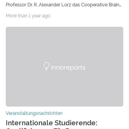
Professor Dr. R. Alexander Lorz das Cooperative Brain
Imaging Center (CoBIC) auf dem Campus Niederrad
More than 1 year ago
der Goethe-Universität Frankfurt. Das CoBIC ist eine
Kooperation der Goethe-Universität, des Max-Planck-
Instituts für empirische Ästhetik sowie des Ernst
Strüngmann Instituts. Es bietet den Forschenden
direkten Zugang zu einer Vielzahl hochmoderner
Spitzentechnologien, mit der die Funktionsweise des
Gehirns besser verstanden und innovative Therapien
für neurologische und psychiatrische Erkrankungen
entwickelt werden können. Die hochmodernen Geräte
sind eingebaut, die Büros sind eingerichtet…
Veranstaltungsnachrichten
Internationale Studierende: