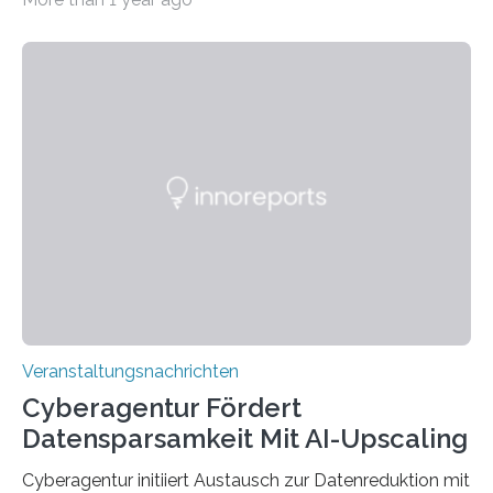
Universität des Saarlandes und der Hochschule für
Technik und Wirtschaft des Saarlandes (htw saar) in
den MINT-Fächern ausgebildet werden und im
Anschluss in den hiesigen Arbeitsmarkt integriert
werden. Damit dies künftig noch besser gelingt, fördert
der Deutsche Akademische Austauschdienst beide
saarländischen Hochschulen im Gemeinschaftsprojekt
„QUAZAR“ mit insgesamt 1,15 Millionen Euro über vier
Jahre. Die Auftaktveranstaltung für das Förderprojekt
findet am…
Veranstaltungsnachrichten
Cyberagentur Fördert
Datensparsamkeit Mit AI-Upscaling
Cyberagentur initiiert Austausch zur Datenreduktion mit