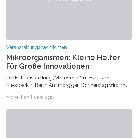
Veranstaltungsnachrichten
Mikroorganismen: Kleine Helfer
Für Große Innovationen
Die Fotoausstellung „Microverse“ im Haus am
Kleistpark in Berlin Am morgigen Donnerstag wird im
Haus am Kleistpark, Berlin-Schöneberg, die Ausstellung
More than 1 year ago
„Microverse“ mit Arbeiten der Fotografin Kathrin
Linkersdorff eröffnet. Die gezeigten Fotografien sind
Momentaufnahmen, die den Verfallsprozess von
Pflanzen festhalten. Die Künstlerin setzt in den
großformatigen Bildern die Schönheit, das Werden und
Vergehen der Natur künstlerisch wirkungsvoll in Szene.