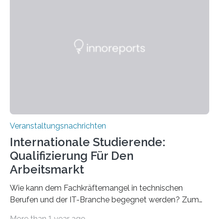
Strüngmann Instituts. Es bietet den Forschenden
direkten Zugang zu einer Vielzahl hochmoderner
Spitzentechnologien, mit der die Funktionsweise des
Gehirns besser verstanden und innovative Therapien
für neurologische und psychiatrische Erkrankungen
entwickelt werden können. Die hochmodernen Geräte
sind eingebaut, die Büros sind eingerichtet…
Veranstaltungsnachrichten
Internationale Studierende:
Qualifizierung Für Den
Arbeitsmarkt
Wie kann dem Fachkräftemangel in technischen
Berufen und der IT-Branche begegnet werden? Zum
Beispiel durch internationale Studierende, die an der
More than 1 year ago