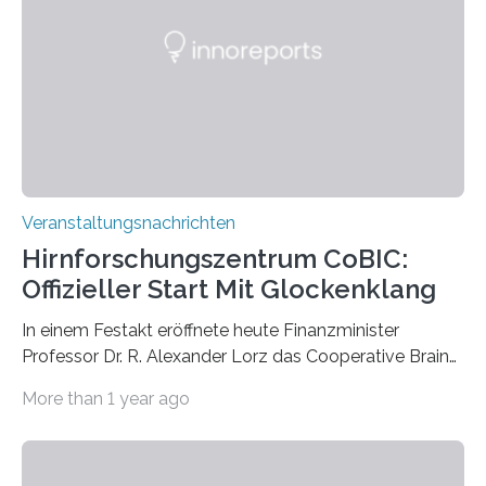
Künstlerisch-wissenschaftliche Kollaboration im HU-
Labor für Mikrobiologie Für das Projekt „Microverse“ hat
Kathrin Linkersdorff gemeinsam mit der Mikrobiologin
Prof. Dr. Regine Hengge vom…
Veranstaltungsnachrichten
Hirnforschungszentrum CoBIC:
Offizieller Start Mit Glockenklang
In einem Festakt eröffnete heute Finanzminister
Professor Dr. R. Alexander Lorz das Cooperative Brain
Imaging Center (CoBIC) auf dem Campus Niederrad
More than 1 year ago
der Goethe-Universität Frankfurt. Das CoBIC ist eine
Kooperation der Goethe-Universität, des Max-Planck-
Instituts für empirische Ästhetik sowie des Ernst