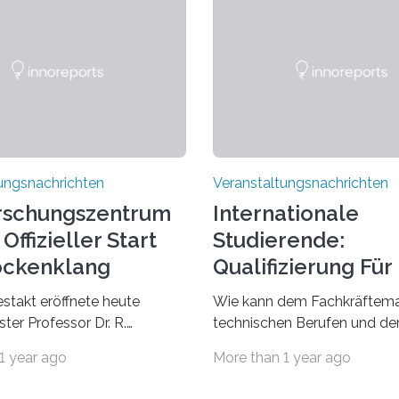
ungsnachrichten
Veranstaltungsnachrichten
rschungszentrum
Internationale
Offizieller Start
Studierende:
ockenklang
Qualifizierung Für
Arbeitsmarkt
estakt eröffnete heute
Wie kann dem Fachkräftema
ter Professor Dr. R.
technischen Berufen und der
Lorz das Cooperative Brain
Branche begegnet werden
1 year ago
More than 1 year ago
nter (CoBIC) auf dem
Beispiel durch internationale
ederrad der Goethe-
Studierende, die an der Unive