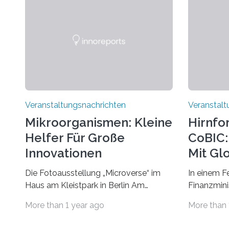
Veranstaltungsnachrichten
Veranstalt
Mikroorganismen: Kleine
Hirnfo
Helfer Für Große
CoBIC: 
Innovationen
Mit Gl
Die Fotoausstellung „Microverse“ im
In einem F
Haus am Kleistpark in Berlin Am
Finanzminis
morgigen Donnerstag wird im Haus am
Alexander 
More than 1 year ago
More than 
Kleistpark, Berlin-Schöneberg, die
Imaging Ce
Ausstellung „Microverse“ mit Arbeiten
Campus Ni