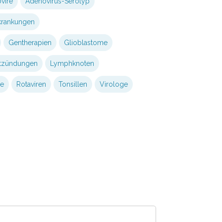
vire
Adenovirus-Serotyp
rkrankungen
Gentherapien
Glioblastome
tzündungen
Lymphknoten
ie
Rotaviren
Tonsillen
Virologe