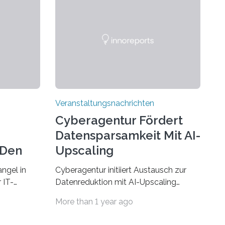
Veranstaltungsnachrichten
Cyberagentur Fördert
Datensparsamkeit Mit AI-
 Den
Upscaling
ngel in
Cyberagentur initiiert Austausch zur
 IT-
Datenreduktion mit AI-Upscaling
? Zum
Partnering Event zum
More than 1 year ago
Forschungsprogramm DDK –
rsität des
Vernetzung für innovative