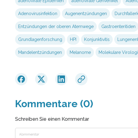
adenovirale Epidemien
adenovirale Genvehikel
Adeno
Adenovirusinfektion
Augenentzündungen
Durchfalle
Entzündungen der oberen Atemwege
Gastroenteritiden
Grundlagenforschung
HPI
Konjunktivitis
Lungenen
Mandelentzündungen
Melanome
Molekulare Virolog
Kommentare (0)
Schreiben Sie einen Kommentar