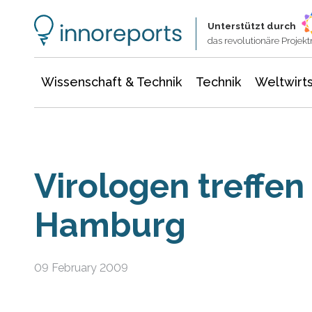
Wissenschaft & Technik
Informationstechnologie
Energie & Elektrotechnik
Unterstützt durch
das revolutionäre Proje
Wissenschaft & Technik
Technik
Weltwirts
Virologen treffen 
Hamburg
09 February 2009