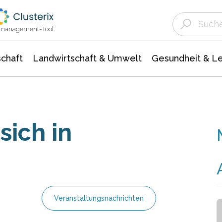
Landwirtschaft & Umwelt
Gesundheit &
Agrar- Forstwissenschaften
Unternehmensmeldungen
Biowissenschafte
Ökologie Umwelt- Naturschutz
ktmanagement-Tool
chaft
Landwirtschaft & Umwelt
Gesundheit & L
sich in
Veranstaltungsnachrichten