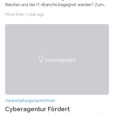
Berufen und der IT-Branche begegnet werden? Zum
Beispiel durch internationale Studierende, die an der
More than 1 year ago
Universität des Saarlandes und der Hochschule für
Technik und Wirtschaft des Saarlandes (htw saar) in
den MINT-Fächern ausgebildet werden und im
Anschluss in den hiesigen Arbeitsmarkt integriert
werden. Damit dies künftig noch besser gelingt, fördert
der Deutsche Akademische Austauschdienst beide
saarländischen Hochschulen im Gemeinschaftsprojekt
„QUAZAR“ mit insgesamt 1,15 Millionen Euro über vier
Jahre. Die Auftaktveranstaltung für das Förderprojekt
findet am…
Veranstaltungsnachrichten
Cyberagentur Fördert