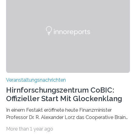
Pflanzen festhalten. Die Künstlerin setzt in den
großformatigen Bildern die Schönheit, das Werden und
Vergehen der Natur künstlerisch wirkungsvoll in Szene.
Künstlerisch-wissenschaftliche Kollaboration im HU-
Labor für Mikrobiologie Für das Projekt „Microverse“ hat
Kathrin Linkersdorff gemeinsam mit der Mikrobiologin
Prof. Dr. Regine Hengge vom…
Veranstaltungsnachrichten
Hirnforschungszentrum CoBIC:
Offizieller Start Mit Glockenklang
In einem Festakt eröffnete heute Finanzminister
Professor Dr. R. Alexander Lorz das Cooperative Brain
Imaging Center (CoBIC) auf dem Campus Niederrad
More than 1 year ago
der Goethe-Universität Frankfurt. Das CoBIC ist eine