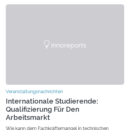
Kooperation der Goethe-Universität, des Max-Planck-
Instituts für empirische Ästhetik sowie des Ernst
Strüngmann Instituts. Es bietet den Forschenden
direkten Zugang zu einer Vielzahl hochmoderner
Spitzentechnologien, mit der die Funktionsweise des
Gehirns besser verstanden und innovative Therapien
für neurologische und psychiatrische Erkrankungen
entwickelt werden können. Die hochmodernen Geräte
sind eingebaut, die Büros sind eingerichtet…
Veranstaltungsnachrichten
Internationale Studierende:
Qualifizierung Für Den
Arbeitsmarkt
Wie kann dem Fachkräftemangel in technischen