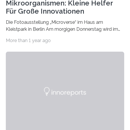
Mikroorganismen: Kleine Helfer
Für Große Innovationen
Die Fotoausstellung „Microverse“ im Haus am
Kleistpark in Berlin Am morgigen Donnerstag wird im
Haus am Kleistpark, Berlin-Schöneberg, die Ausstellung
More than 1 year ago
„Microverse“ mit Arbeiten der Fotografin Kathrin
Linkersdorff eröffnet. Die gezeigten Fotografien sind
Momentaufnahmen, die den Verfallsprozess von
Pflanzen festhalten. Die Künstlerin setzt in den
großformatigen Bildern die Schönheit, das Werden und
Vergehen der Natur künstlerisch wirkungsvoll in Szene.
Künstlerisch-wissenschaftliche Kollaboration im HU-
Labor für Mikrobiologie Für das Projekt „Microverse“ hat
Kathrin Linkersdorff gemeinsam mit der Mikrobiologin
Prof. Dr. Regine Hengge vom…