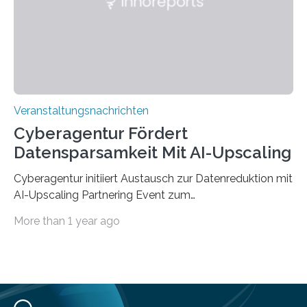
„QUAZAR“ mit insgesamt 1,15 Millionen Euro über vier
Jahre. Die Auftaktveranstaltung für das Förderprojekt
findet am…
Veranstaltungsnachrichten
Cyberagentur Fördert
Datensparsamkeit Mit AI-Upscaling
Cyberagentur initiiert Austausch zur Datenreduktion mit
AI-Upscaling Partnering Event zum
Forschungsprogramm DDK – Vernetzung für
More than 1 year ago
innovative DatenverarbeitungDie Agentur für
Innovation in der Cybersicherheit GmbH (Cyberagentur)
lädt zum virtuellen Partnering Event des
Forschungsprogramms DDK ein. Im Fokus steht die
Entwicklung von Technologien zur gezielten