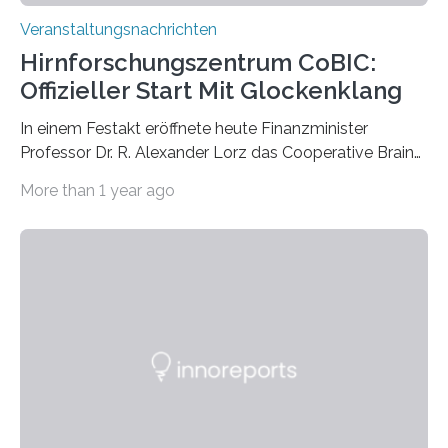
Veranstaltungsnachrichten
Hirnforschungszentrum CoBIC:
Offizieller Start Mit Glockenklang
In einem Festakt eröffnete heute Finanzminister
Professor Dr. R. Alexander Lorz das Cooperative Brain
Imaging Center (CoBIC) auf dem Campus Niederrad
More than 1 year ago
der Goethe-Universität Frankfurt. Das CoBIC ist eine
Kooperation der Goethe-Universität, des Max-Planck-
Instituts für empirische Ästhetik sowie des Ernst
Strüngmann Instituts. Es bietet den Forschenden
direkten Zugang zu einer Vielzahl hochmoderner
Spitzentechnologien, mit der die Funktionsweise des
Gehirns besser verstanden und innovative Therapien
für neurologische und psychiatrische Erkrankungen
entwickelt werden können. Die hochmodernen Geräte
sind eingebaut, die Büros sind eingerichtet…