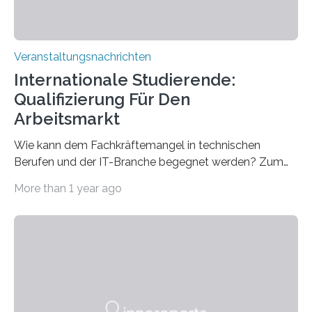
Veranstaltungsnachrichten
Internationale Studierende:
Qualifizierung Für Den
Arbeitsmarkt
Wie kann dem Fachkräftemangel in technischen
Berufen und der IT-Branche begegnet werden? Zum
Beispiel durch internationale Studierende, die an der
More than 1 year ago
Universität des Saarlandes und der Hochschule für
Technik und Wirtschaft des Saarlandes (htw saar) in
den MINT-Fächern ausgebildet werden und im
Anschluss in den hiesigen Arbeitsmarkt integriert
werden. Damit dies künftig noch besser gelingt, fördert
der Deutsche Akademische Austauschdienst beide
saarländischen Hochschulen im Gemeinschaftsprojekt