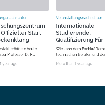
ungsnachrichten
Veranstaltungsnachrichten
rschungszentrum
Internationale
Offizieller Start
Studierende:
ockenklang
Qualifizierung Für
Arbeitsmarkt
estakt eröffnete heute
Wie kann dem Fachkräftema
ter Professor Dr. R.
technischen Berufen und der
Lorz das Cooperative Brain
Branche begegnet werden
1 year ago
More than 1 year ago
nter (CoBIC) auf dem
Beispiel durch internationale
ederrad der Goethe-
Studierende, die an der Unive
 Frankfurt. Das CoBIC ist
Saarlandes und der Hochsch
ration der Goethe-
Technik und Wirtschaft des
, des Max-Planck-Instituts
(htw saar) in den MINT-Fäch
sche Ästhetik sowie des Ernst
ausgebildet werden und im 
 Instituts. Es bietet den
in den hiesigen Arbeitsmarkt 