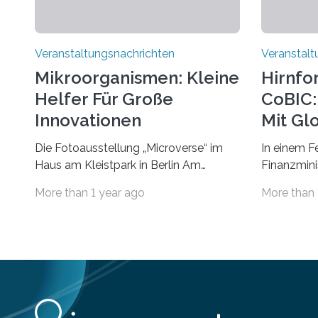
Veranstaltungsnachrichten
Veranstalt
Mikroorganismen: Kleine
Hirnfo
Helfer Für Große
CoBIC: 
Innovationen
Mit Gl
Die Fotoausstellung „Microverse“ im
In einem F
Haus am Kleistpark in Berlin Am
Finanzminis
morgigen Donnerstag wird im Haus am
Alexander 
More than 1 year ago
More than 
Kleistpark, Berlin-Schöneberg, die
Imaging Ce
Ausstellung „Microverse“ mit Arbeiten
Campus Ni
der Fotografin Kathrin Linkersdorff
Universität
eröffnet. Die gezeigten Fotografien sind
eine Koope
Momentaufnahmen, die den
Universität
Verfallsprozess von Pflanzen
für empiri
festhalten. Die Künstlerin setzt in den
Strüngmann