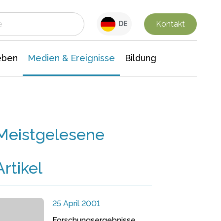
 Leben
Medien & Ereignisse
Interdisziplinäre Forschung
Veranstaltungsnachrichten
n Chemie
Gesellschaftswissenschaften
Kontakt
DE
eben
Medien & Ereignisse
Bildung
Meistgelesene
Artikel
25 April 2001
Forschungsergebnisse