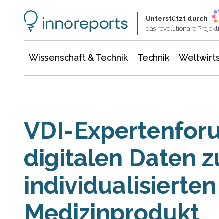
Wissenschaft & Technik
Informationstechnologie
Energie & Elektrotechnik
Unterstützt durch
das revolutionäre Proje
Wissenschaft & Technik
Technik
Weltwirts
VDI-Expertenforu
digitalen Daten 
individualisierten
Medizinprodukt