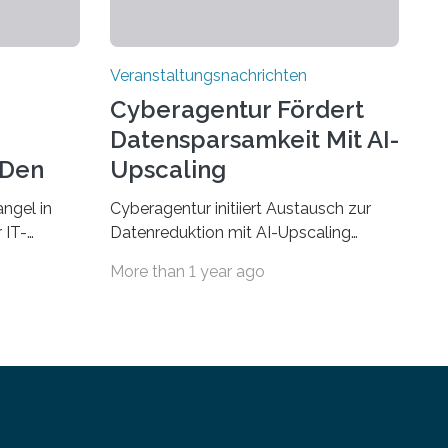
Veranstaltungsnachrichten
Cyberagentur Fördert
Datensparsamkeit Mit AI-
 Den
Upscaling
ngel in
Cyberagentur initiiert Austausch zur
 IT-
Datenreduktion mit AI-Upscaling
? Zum
Partnering Event zum
More than 1 year ago
Forschungsprogramm DDK –
rsität des
Vernetzung für innovative
ule für
DatenverarbeitungDie Agentur für
 Saarlandes
Innovation in der Cybersicherheit
ern
GmbH (Cyberagentur) lädt zum
Anschluss
virtuellen Partnering Event des
integriert
Forschungsprogramms DDK ein. Im