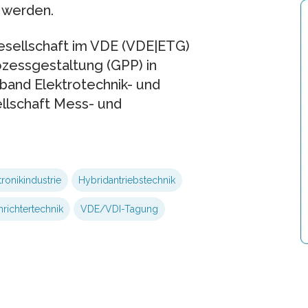
 werden.
Gesellschaft im VDE (VDE|ETG)
ozessgestaltung (GPP) in
and Elektrotechnik- und
llschaft Mess- und
tronikindustrie
Hybridantriebstechnik
richtertechnik
VDE/VDI-Tagung