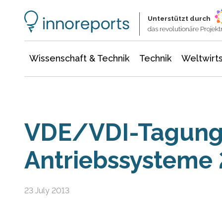
Wissenschaft & Technik
Informationstechnologie
Energie & Elektrotechnik
Unterstützt durch
das revolutionäre Proje
Wissenschaft & Technik
Technik
Weltwirts
VDE/VDI-Tagun
Antriebssysteme
23 July 2013