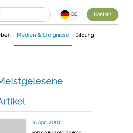
 Leben
Medien & Ereignisse
Interdisziplinäre Forschung
Veranstaltungsnachrichten
n Chemie
Gesellschaftswissenschaften
Kontakt
DE
eben
Medien & Ereignisse
Bildung
Meistgelesene
Artikel
25 April 2001
Forschungsergebnisse