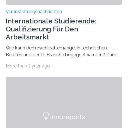
Veranstaltungsnachrichten
Internationale Studierende:
Qualifizierung Für Den
Arbeitsmarkt
Wie kann dem Fachkräftemangel in technischen
Berufen und der IT-Branche begegnet werden? Zum
Beispiel durch internationale Studierende, die an der
More than 1 year ago
Universität des Saarlandes und der Hochschule für
Technik und Wirtschaft des Saarlandes (htw saar) in
den MINT-Fächern ausgebildet werden und im
Anschluss in den hiesigen Arbeitsmarkt integriert
werden. Damit dies künftig noch besser gelingt, fördert
der Deutsche Akademische Austauschdienst beide
saarländischen Hochschulen im Gemeinschaftsprojekt
„QUAZAR“ mit insgesamt 1,15 Millionen Euro über vier
Jahre. Die Auftaktveranstaltung für das Förderprojekt