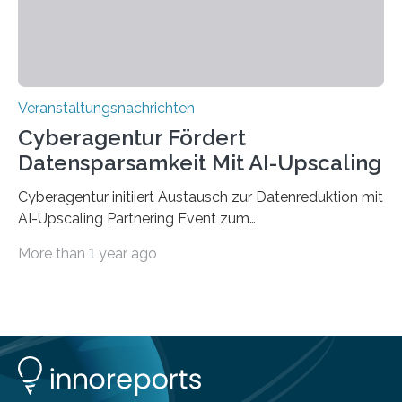
findet am…
Veranstaltungsnachrichten
Cyberagentur Fördert
Datensparsamkeit Mit AI-Upscaling
Cyberagentur initiiert Austausch zur Datenreduktion mit
AI-Upscaling Partnering Event zum
Forschungsprogramm DDK – Vernetzung für
More than 1 year ago
innovative DatenverarbeitungDie Agentur für
Innovation in der Cybersicherheit GmbH (Cyberagentur)
lädt zum virtuellen Partnering Event des
Forschungsprogramms DDK ein. Im Fokus steht die
Entwicklung von Technologien zur gezielten
Datenreduktion und Rekonstruktion in schwierigen
Kommunikationsumgebungen. Das Event dient der