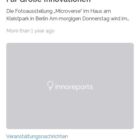
Die Fotoausstellung „Microverse“ im Haus am
Kleistpark in Berlin Am morgigen Donnerstag wird im
Haus am Kleistpark, Berlin-Schöneberg, die Ausstellung
More than 1 year ago
„Microverse“ mit Arbeiten der Fotografin Kathrin
Linkersdorff eröffnet. Die gezeigten Fotografien sind
Momentaufnahmen, die den Verfallsprozess von
Pflanzen festhalten. Die Künstlerin setzt in den
großformatigen Bildern die Schönheit, das Werden und
Vergehen der Natur künstlerisch wirkungsvoll in Szene.
Künstlerisch-wissenschaftliche Kollaboration im HU-
Labor für Mikrobiologie Für das Projekt „Microverse“ hat
Kathrin Linkersdorff gemeinsam mit der Mikrobiologin
Prof. Dr. Regine Hengge vom…
Veranstaltungsnachrichten