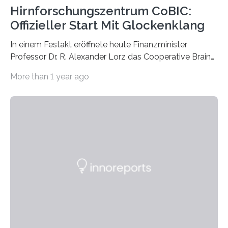
Hirnforschungszentrum CoBIC:
Offizieller Start Mit Glockenklang
In einem Festakt eröffnete heute Finanzminister
Professor Dr. R. Alexander Lorz das Cooperative Brain
Imaging Center (CoBIC) auf dem Campus Niederrad
More than 1 year ago
der Goethe-Universität Frankfurt. Das CoBIC ist eine
Kooperation der Goethe-Universität, des Max-Planck-
Instituts für empirische Ästhetik sowie des Ernst
Strüngmann Instituts. Es bietet den Forschenden
direkten Zugang zu einer Vielzahl hochmoderner
Spitzentechnologien, mit der die Funktionsweise des
Gehirns besser verstanden und innovative Therapien
für neurologische und psychiatrische Erkrankungen
entwickelt werden können. Die hochmodernen Geräte
sind eingebaut, die Büros sind eingerichtet…