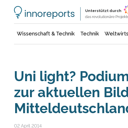
Wissenschaft & Technik
Informationstechnologie
Energie & Elektrotechnik
Unterstützt durch
das revolutionäre Proje
Wissenschaft & Technik
Technik
Weltwirts
Uni light? Podiu
zur aktuellen Bil
Mitteldeutschlan
02 April 2014