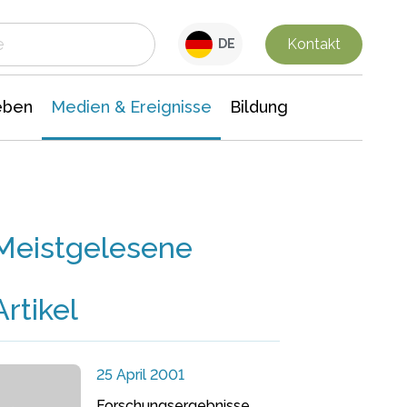
 Leben
Medien & Ereignisse
Interdisziplinäre Forschung
Veranstaltungsnachrichten
n Chemie
Gesellschaftswissenschaften
Kontakt
DE
eben
Medien & Ereignisse
Bildung
Meistgelesene
Artikel
25 April 2001
Forschungsergebnisse