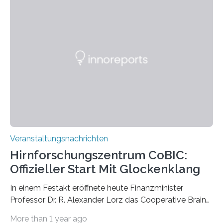
Pflanzen festhalten. Die Künstlerin setzt in den
großformatigen Bildern die Schönheit, das Werden und
Vergehen der Natur künstlerisch wirkungsvoll in Szene.
Künstlerisch-wissenschaftliche Kollaboration im HU-
Labor für Mikrobiologie Für das Projekt „Microverse“ hat
Kathrin Linkersdorff gemeinsam mit der Mikrobiologin
Prof. Dr. Regine Hengge vom…
Veranstaltungsnachrichten
Hirnforschungszentrum CoBIC:
Offizieller Start Mit Glockenklang
In einem Festakt eröffnete heute Finanzminister
Professor Dr. R. Alexander Lorz das Cooperative Brain
Imaging Center (CoBIC) auf dem Campus Niederrad
More than 1 year ago