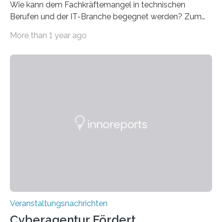
Wie kann dem Fachkräftemangel in technischen
Berufen und der IT-Branche begegnet werden? Zum
Beispiel durch internationale Studierende, die an der
More than 1 year ago
Universität des Saarlandes und der Hochschule für
Technik und Wirtschaft des Saarlandes (htw saar) in
den MINT-Fächern ausgebildet werden und im
Anschluss in den hiesigen Arbeitsmarkt integriert
werden. Damit dies künftig noch besser gelingt, fördert
der Deutsche Akademische Austauschdienst beide
saarländischen Hochschulen im Gemeinschaftsprojekt
„QUAZAR“ mit insgesamt 1,15 Millionen Euro über vier
Jahre. Die Auftaktveranstaltung für das Förderprojekt
findet am…
Veranstaltungsnachrichten
Cyberagentur Fördert