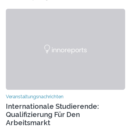
der Goethe-Universität Frankfurt. Das CoBIC ist eine
Kooperation der Goethe-Universität, des Max-Planck-
Instituts für empirische Ästhetik sowie des Ernst
Strüngmann Instituts. Es bietet den Forschenden
direkten Zugang zu einer Vielzahl hochmoderner
Spitzentechnologien, mit der die Funktionsweise des
Gehirns besser verstanden und innovative Therapien
für neurologische und psychiatrische Erkrankungen
entwickelt werden können. Die hochmodernen Geräte
sind eingebaut, die Büros sind eingerichtet…
Veranstaltungsnachrichten
Internationale Studierende:
Qualifizierung Für Den
Arbeitsmarkt