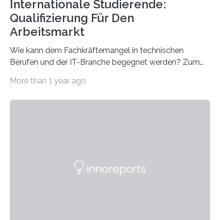
Internationale Studierende:
Qualifizierung Für Den
Arbeitsmarkt
Wie kann dem Fachkräftemangel in technischen
Berufen und der IT-Branche begegnet werden? Zum
Beispiel durch internationale Studierende, die an der
More than 1 year ago
Universität des Saarlandes und der Hochschule für
Technik und Wirtschaft des Saarlandes (htw saar) in
den MINT-Fächern ausgebildet werden und im
Anschluss in den hiesigen Arbeitsmarkt integriert
werden. Damit dies künftig noch besser gelingt, fördert
der Deutsche Akademische Austauschdienst beide
saarländischen Hochschulen im Gemeinschaftsprojekt
„QUAZAR“ mit insgesamt 1,15 Millionen Euro über vier
Jahre. Die Auftaktveranstaltung für das Förderprojekt
findet am…