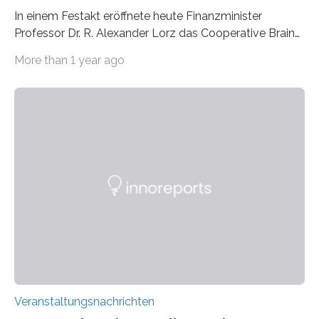
In einem Festakt eröffnete heute Finanzminister
Professor Dr. R. Alexander Lorz das Cooperative Brain
Imaging Center (CoBIC) auf dem Campus Niederrad
More than 1 year ago
der Goethe-Universität Frankfurt. Das CoBIC ist eine
Kooperation der Goethe-Universität, des Max-Planck-
Instituts für empirische Ästhetik sowie des Ernst
Strüngmann Instituts. Es bietet den Forschenden
direkten Zugang zu einer Vielzahl hochmoderner
Spitzentechnologien, mit der die Funktionsweise des
Gehirns besser verstanden und innovative Therapien
für neurologische und psychiatrische Erkrankungen
entwickelt werden können. Die hochmodernen Geräte
sind eingebaut, die Büros sind eingerichtet…
Veranstaltungsnachrichten