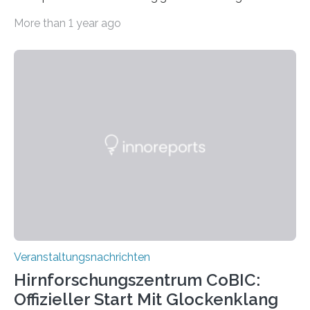
Haus am Kleistpark, Berlin-Schöneberg, die Ausstellung
More than 1 year ago
„Microverse“ mit Arbeiten der Fotografin Kathrin
Linkersdorff eröffnet. Die gezeigten Fotografien sind
Momentaufnahmen, die den Verfallsprozess von
Pflanzen festhalten. Die Künstlerin setzt in den
großformatigen Bildern die Schönheit, das Werden und
Vergehen der Natur künstlerisch wirkungsvoll in Szene.
Künstlerisch-wissenschaftliche Kollaboration im HU-
Labor für Mikrobiologie Für das Projekt „Microverse“ hat
Kathrin Linkersdorff gemeinsam mit der Mikrobiologin
Prof. Dr. Regine Hengge vom…
Veranstaltungsnachrichten
Hirnforschungszentrum CoBIC:
Offizieller Start Mit Glockenklang