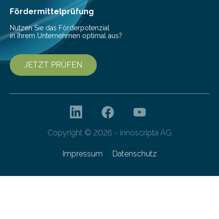
bis 16:00 Uhr, ein virtuelles Partnering Event zum
Fördermittelprüfung
Forschungsprogramm „Datenrekonstruktion…
Nutzen Sie das Förderpotenzial
in Ihrem Unternehmen optimal aus?
JETZT PRÜFEN
Copyright © 2026 - innoscripta AG
Impressum
Datenschutz