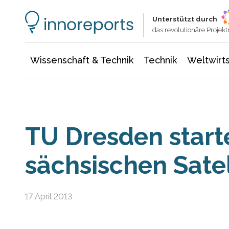
Wissenschaft & Technik
Informationstechnologie
Energie & Elektrotechnik
Unterstützt durch
das revolutionäre Proje
Wissenschaft & Technik
Technik
Weltwirts
TU Dresden start
sächsischen Satel
17 April 2013