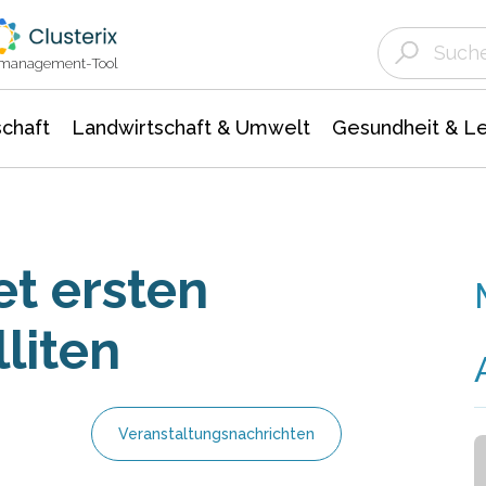
Landwirtschaft & Umwelt
Gesundheit &
Agrar- Forstwissenschaften
Unternehmensmeldungen
Biowissenschafte
Ökologie Umwelt- Naturschutz
ktmanagement-Tool
chaft
Landwirtschaft & Umwelt
Gesundheit & L
et ersten
liten
Veranstaltungsnachrichten