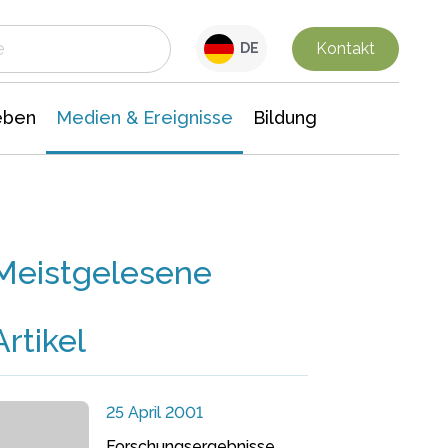
 Leben
Medien & Ereignisse
Interdisziplinäre Forschung
Veranstaltungsnachrichten
n Chemie
Gesellschaftswissenschaften
Kontakt
DE
eben
Medien & Ereignisse
Bildung
Meistgelesene
Artikel
25 April 2001
Forschungsergebnisse