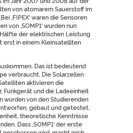
s im Jahr 2007 und 2008 auf der
alten von atomarem Sauerstoff im
Bei ‚FIPEX‘ waren die Sensoren
oren von ‚SOMP1‘ wurden nun
 Hälfte der elektrischen Leistung
 erst in einem Kleinsatelliten
 auskommen. Das ist bedeutend
e verbraucht. Die Solarzellen
telliten aktivieren die
 Funkgerät und die Ladeeinheit
en wurden von den Studierenden
ntworfen, gebaut und getestet.
genheit, theoretische Kenntnisse
nden. Dass ‚SOMP1‘ der erste
All geschossen wird, macht mich