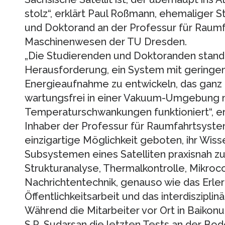
stolz“, erklärt Paul Roßmann, ehemaliger 
und Doktorand an der Professur für Raumf
Maschinenwesen der TU Dresden.
„Die Studierenden und Doktoranden stand
Herausforderung, ein System mit geringe
Energieaufnahme zu entwickeln, das ganz
wartungsfrei in einer Vakuum-Umgebung m
Temperaturschwankungen funktioniert“, erkl
Inhaber der Professur für Raumfahrtsystem
einzigartige Möglichkeit geboten, ihr Wiss
Subsystemen eines Satelliten praxisnah zu 
Strukturanalyse, Thermalkontrolle, Mikro
Nachrichtentechnik, genauso wie das Erl
Öffentlichkeitsarbeit und das interdisziplin
Während die Mitarbeiter vor Ort in Baikonu
S.R. Sudarsan die letzten Tests an der Bod