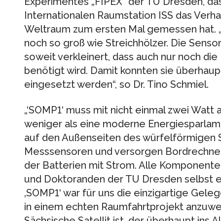
Experimentes „FIPEX“ der TU Dresden, da
Internationalen Raumstation ISS das Verh
Weltraum zum ersten Mal gemessen hat. „
noch so groß wie Streichhölzer. Die Sens
soweit verkleinert, dass auch nur noch die
benötigt wird. Damit konnten sie überhaupt
eingesetzt werden“, so Dr. Tino Schmiel.
„‘SOMP1‘ muss mit nicht einmal zwei Watt
weniger als eine moderne Energiesparlamp
auf den Außenseiten des würfelförmigen Sa
Messsensoren und versorgen Bordrechner,
der Batterien mit Strom. Alle Komponent
und Doktoranden der TU Dresden selbst e
‚SOMP1‘ war für uns die einzigartige Gele
in einem echten Raumfahrtprojekt anzuwe
Sächsische Satellit ist, der überhaupt ins 